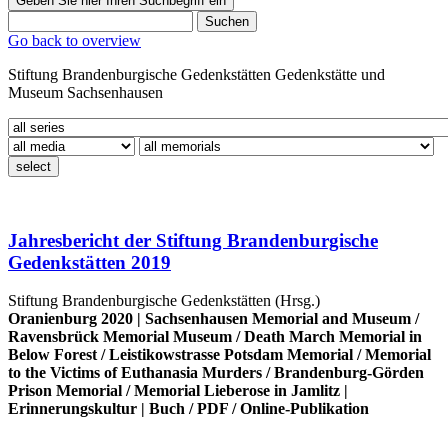
Geben Sie hier Ihren Suchbegriff ein
Suchen
Go back to overview
Stiftung Brandenburgische Gedenkstätten
Gedenkstätte und
Museum
Sachsenhausen
select
Jahresbericht der Stiftung Brandenburgische
Gedenkstätten 2019
Stiftung Brandenburgische Gedenkstätten (Hrsg.)
Oranienburg 2020 |
Sachsenhausen Memorial and Museum
/
Ravensbrück Memorial Museum
/
Death March Memorial in
Below Forest
/
Leistikowstrasse Potsdam Memorial
/
Memorial
to the Victims of Euthanasia Murders
/
Brandenburg-Görden
Prison Memorial
/
Memorial Lieberose in Jamlitz
|
Erinnerungskultur
|
Buch
/
PDF
/
Online-Publikation