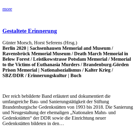
more
Gestaltete Erinnerung
Günter Morsch, Horst Seferens (Hrsg.)
Berlin 2020 |
Sachsenhausen Memorial and Museum
/
Ravensbrück Memorial Museum
/
Death March Memorial in
Below Forest
/
Leistikowstrasse Potsdam Memorial
/
Memorial
to the Victims of Euthanasia Murders
/
Brandenburg-Görden
Prison Memorial
|
Nationalsozialismus
/
Kalter Krieg
/
SBZ/DDR
/
Erinnerungskultur
|
Buch
Der reich bebilderte Band erläutert und dokumentiert die
umfangreiche Bau- und Sanierungstätigkeit der Stiftung
Brandenburgische Gedenkstätten von 1993 bis 2018. Die Sanierung
und Neugestaltung der ehemaligen „Nationalen Mahn- und
Gedenkstätten“ der DDR sowie die Einrichtung neuer
Gedenkstätten bildeten in den…