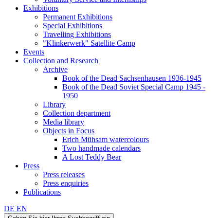
Exhibitions
Permanent Exhibitions
Special Exhibitions
Travelling Exhibitions
"Klinkerwerk" Satellite Camp
Events
Collection and Research
Archive
Book of the Dead Sachsenhausen 1936-1945
Book of the Dead Soviet Special Camp 1945 -
1950
Library
Collection department
Media library
Objects in Focus
Erich Mühsam watercolours
Two handmade calendars
A Lost Teddy Bear
Press
Press releases
Press enquiries
Publications
DE
EN