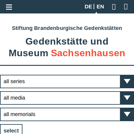
Go back to overview
DE
EN
Geben S
Stiftung Brandenburgische Gedenkstätten
Gedenkstätte und
Museum
Sachsenhausen
select