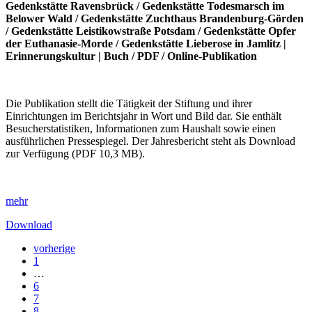
Gedenkstätte Ravensbrück
/
Gedenkstätte Todesmarsch im
Belower Wald
/
Gedenkstätte Zuchthaus Brandenburg-Görden
/
Gedenkstätte Leistikowstraße Potsdam
/
Gedenkstätte Opfer
der Euthanasie-Morde
/
Gedenkstätte Lieberose in Jamlitz
|
Erinnerungskultur
|
Buch
/
PDF
/
Online-Publikation
Die Publikation stellt die Tätigkeit der Stiftung und ihrer
Einrichtungen im Berichtsjahr in Wort und Bild dar. Sie enthält
Besucherstatistiken, Informationen zum Haushalt sowie einen
ausführlichen Pressespiegel. Der Jahresbericht steht als Download
zur Verfügung (PDF 10,3 MB).
mehr
Download
vorherige
1
…
6
7
8