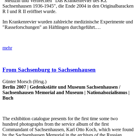
"Medizin und Verbrechen" Das Krankenrevier des KZ
Sachsenhausen 1936-1945", die Ende 2004 in den Originalbaracken
R I und R II eröffnet wurde.
Im Krankenrevier wurden zahlreiche medizinische Experimente und
"Rasseforschungen" an Häftlingen durchgeführt.…
mehr
From Sachsenburg to Sachsenhausen
Günter Morsch (Hrsg.)
Berlin 2007 |
Gedenkstätte und Museum Sachsenhausen
/
Sachsenhausen Memorial and Museum
|
Nationalsozialismus
|
Buch
The exhibition catalogue presents for the first time some two
hundred photographs from the service album of the first
Commandant of Sachsenhausen, Karl Otto Koch, which were found
by the Sachsenhausen Memorial in the archives of the Russian