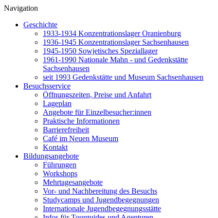
Navigation
Geschichte
1933-1934 Konzentrationslager Oranienburg
1936-1945 Konzentrationslager Sachsenhausen
1945-1950 Sowjetisches Speziallager
1961-1990 Nationale Mahn - und Gedenkstätte
Sachsenhausen
seit 1993 Gedenkstätte und Museum Sachsenhausen
Besuchsservice
Öffnungszeiten, Preise und Anfahrt
Lageplan
Angebote für Einzelbesucher:innen
Praktische Informationen
Barrierefreiheit
Café im Neuen Museum
Kontakt
Bildungsangebote
Führungen
Workshops
Mehrtagesangebote
Vor- und Nachbereitung des Besuchs
Studycamps und Jugendbegegnungen
Internationale Jugendbegegnungsstätte
Infos für Tourguides und Agenturen