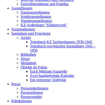
Freiwilligendienste und Praktika
Ausstellungen
Dauerausstellungen
Sonderausstellungen
Wanderausstellungen
KZ-Außenlager "Klinkerwerk"
Veranstaltungen
Sammlung und Forschung
Archiv
Totenbuch KZ Sachsenhausen 1936-1945
Totenbuch sowjetisches Speziallager 1945 –
1950
Bibliothek
Depot
Mediathek
Objekte im Fokus
Erich Mühsam Aquarelle
Zwei handgefertigte Kalender
Ein verlorener Teddybär
Presse
Pressemitteilungen
Presseanfragen
Presseverteiler
Publikationen