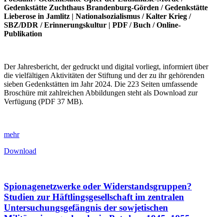
Gedenkstätte Zuchthaus Brandenburg-Görden
/
Gedenkstätte
Lieberose in Jamlitz
|
Nationalsozialismus
/
Kalter Krieg
/
SBZ/DDR
/
Erinnerungskultur
|
PDF
/
Buch
/
Online-
Publikation
Der Jahresbericht, der gedruckt und digital vorliegt, informiert über
die vielfältigen Aktivitäten der Stiftung und der zu ihr gehörenden
sieben Gedenkstätten im Jahr 2024. Die 223 Seiten umfassende
Broschüre mit zahlreichen Abbildungen steht als Download zur
Verfügung (PDF 37 MB).
mehr
Download
Spionagenetzwerke oder Widerstandsgruppen?
Studien zur Häftlingsgesellschaft im zentralen
Untersuchungsgefängnis der sowjetischen