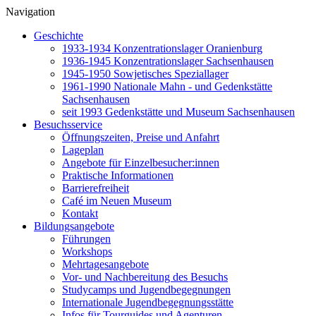
Navigation
Geschichte
1933-1934 Konzentrationslager Oranienburg
1936-1945 Konzentrationslager Sachsenhausen
1945-1950 Sowjetisches Speziallager
1961-1990 Nationale Mahn - und Gedenkstätte
Sachsenhausen
seit 1993 Gedenkstätte und Museum Sachsenhausen
Besuchsservice
Öffnungszeiten, Preise und Anfahrt
Lageplan
Angebote für Einzelbesucher:innen
Praktische Informationen
Barrierefreiheit
Café im Neuen Museum
Kontakt
Bildungsangebote
Führungen
Workshops
Mehrtagesangebote
Vor- und Nachbereitung des Besuchs
Studycamps und Jugendbegegnungen
Internationale Jugendbegegnungsstätte
Infos für Tourguides und Agenturen