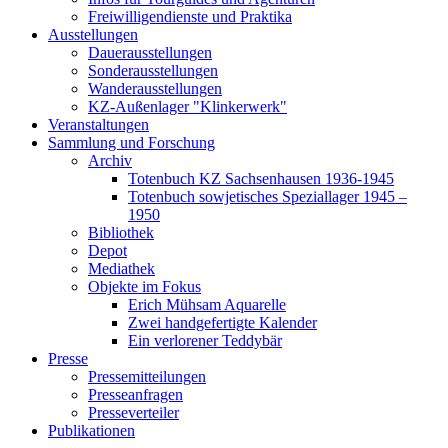
Freiwilligendienste und Praktika
Ausstellungen
Dauerausstellungen
Sonderausstellungen
Wanderausstellungen
KZ-Außenlager "Klinkerwerk"
Veranstaltungen
Sammlung und Forschung
Archiv
Totenbuch KZ Sachsenhausen 1936-1945
Totenbuch sowjetisches Speziallager 1945 –
1950
Bibliothek
Depot
Mediathek
Objekte im Fokus
Erich Mühsam Aquarelle
Zwei handgefertigte Kalender
Ein verlorener Teddybär
Presse
Pressemitteilungen
Presseanfragen
Presseverteiler
Publikationen