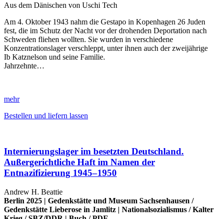
Aus dem Dänischen von Uschi Tech
Am 4. Oktober 1943 nahm die Gestapo in Kopenhagen 26 Juden
fest, die im Schutz der Nacht vor der drohenden Deportation nach
Schweden fliehen wollten. Sie wurden in verschiedene
Konzentrationslager verschleppt, unter ihnen auch der zweijährige
Ib Katznelson und seine Familie.
Jahrzehnte…
mehr
Bestellen und liefern lassen
Internierungslager im besetzten Deutschland.
Außergerichtliche Haft im Namen der
Entnazifizierung 1945–1950
Andrew H. Beattie
Berlin 2025 |
Gedenkstätte und Museum Sachsenhausen
/
Gedenkstätte Lieberose in Jamlitz
|
Nationalsozialismus
/
Kalter
Krieg
/
SBZ/DDR
|
Buch
/
PDF