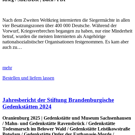
Nach dem Zweiten Weltkrieg internierten die Siegermächte in allen
vier Besatzungszonen über 400 000 Deutsche. Während der
Vorwurf, Kriegsverbrechen begangen zu haben, nur eine Minderheit
betraf, wurden die meisten Internierten als Angehörige
nationalsozialistischer Organisationen festgenommen. Es kam aber
auch zu…
mehr
Bestellen und liefern lassen
Jahresbericht der Stiftung Brandenburgische
Gedenkstätten 2024
Oranienburg 2025 |
Gedenkstätte und Museum Sachsenhausen
/
Mahn- und Gedenkstätte Ravensbrück
/
Gedenkstätte
Todesmarsch im Belower Wald
/
Gedenkstätte Leistikowstraße
Potsdam
/
Gedenkstätte Opfer der Euthanasie-Morde
/