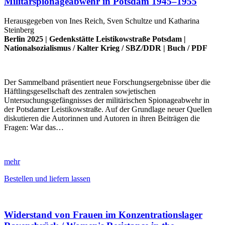
Militärspionageabwehr in Potsdam 1945–1955
Herausgegeben von Ines Reich, Sven Schultze und Katharina
Steinberg
Berlin 2025 |
Gedenkstätte Leistikowstraße Potsdam
|
Nationalsozialismus
/
Kalter Krieg
/
SBZ/DDR
|
Buch
/
PDF
Der Sammelband präsentiert neue Forschungsergebnisse über die
Häftlingsgesellschaft des zentralen sowjetischen
Untersuchungsgefängnisses der militärischen Spionageabwehr in
der Potsdamer Leistikowstraße. Auf der Grundlage neuer Quellen
diskutieren die Autorinnen und Autoren in ihren Beiträgen die
Fragen: War das…
mehr
Bestellen und liefern lassen
Widerstand von Frauen im Konzentrationslager