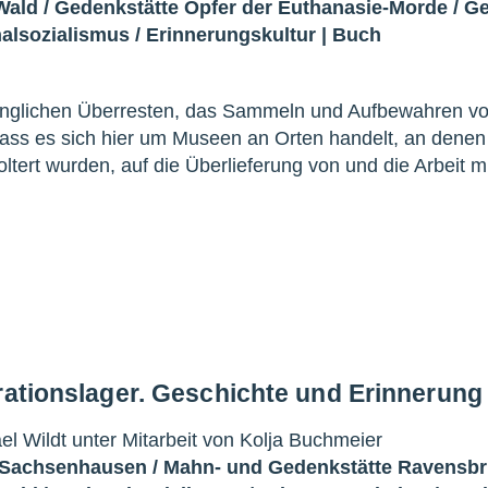
Wald
/
Gedenkstätte Opfer der Euthanasie-Morde
/
Ge
nalsozialismus
/
Erinnerungskultur
|
Buch
dinglichen Überresten, das Sammeln und Aufbewahren v
dass es sich hier um Museen an Orten handelt, an denen
ert wurden, auf die Überlieferung von und die Arbeit mi
rationslager. Geschichte und Erinnerung
l Wildt unter Mitarbeit von Kolja Buchmeier
 Sachsenhausen
/
Mahn- und Gedenkstätte Ravensb