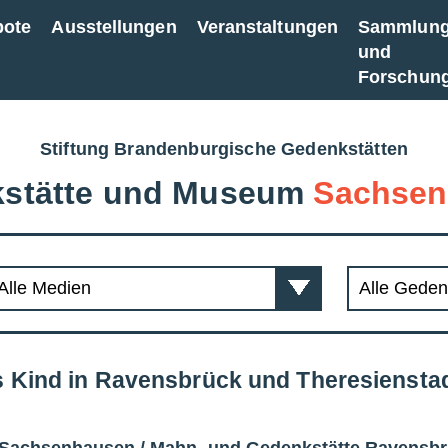
bote
Ausstellungen
Veranstaltungen
Sammlun
und
Forschun
Stiftung Brandenburgische Gedenkstätten
stätte und Museum
Sachsen
s Kind in Ravensbrück und Theresiensta
 Sachsenhausen
/
Mahn- und Gedenkstätte Ravensb