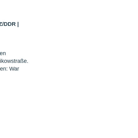
Z/DDR
|
len
ikowstraße.
gen: War
s