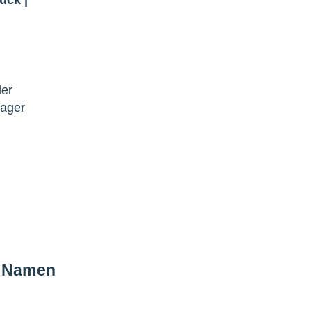
der
lager
m Namen