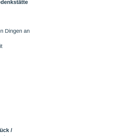
denkstätte
on Dingen an
t
rück
/