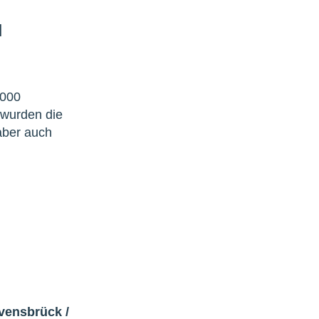
|
 000
 wurden die
aber auch
avensbrück
/