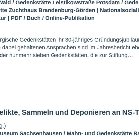
Wald
/
Gedenkstätte Leistikowstraße Potsdam
/
Gede
tte Zuchthaus Brandenburg-Görden
|
Nationalsozia
tur
|
PDF
/
Buch
/
Online-Publikation
urgische Gedenkstätten ihr 30-jähriges Gründungsjubilä
ie dabei gehaltenen Ansprachen sind im Jahresbericht e
en der nunmehr sieben Gedenkstätten, die zur Stiftung…
Relikte, Sammeln und Deponieren an NS-T
g.)
Museum Sachsenhausen
/
Mahn- und Gedenkstätte R