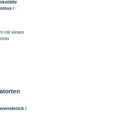
nkstätte
lismus
/
um mit einem
benso
atorten
avensbrück
/