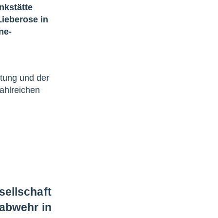
nkstätte
ieberose in
ne-
iftung und der
ahlreichen
ellschaft
eabwehr in