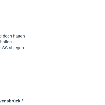
d doch hatten
 halfen
r SS ablegen
avensbrück
/