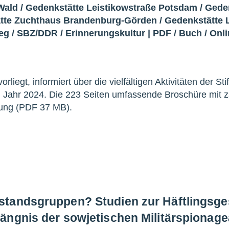
Wald
/
Gedenkstätte Leistikowstraße Potsdam
/
Gede
tte Zuchthaus Brandenburg-Görden
/
Gedenkstätte L
ieg
/
SBZ/DDR
/
Erinnerungskultur
|
PDF
/
Buch
/
Onli
rliegt, informiert über die vielfältigen Aktivitäten der St
 Jahr 2024. Die 223 Seiten umfassende Broschüre mit z
gung (PDF 37 MB).
tandsgruppen? Studien zur Häftlingsges
ängnis der sowjetischen Militärspionag