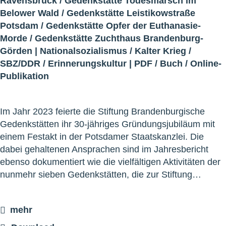
Ravensbrück
/
Gedenkstätte Todesmarsch im
Belower Wald
/
Gedenkstätte Leistikowstraße
Potsdam
/
Gedenkstätte Opfer der Euthanasie-
Morde
/
Gedenkstätte Zuchthaus Brandenburg-
Görden
|
Nationalsozialismus
/
Kalter Krieg
/
SBZ/DDR
/
Erinnerungskultur
|
PDF
/
Buch
/
Online-
Publikation
Im Jahr 2023 feierte die Stiftung Brandenburgische
Gedenkstätten ihr 30-jähriges Gründungsjubiläum mit
einem Festakt in der Potsdamer Staatskanzlei. Die
dabei gehaltenen Ansprachen sind im Jahresbericht
ebenso dokumentiert wie die vielfältigen Aktivitäten der
nunmehr sieben Gedenkstätten, die zur Stiftung…
mehr