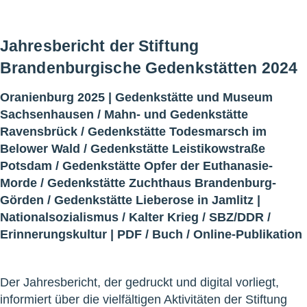
Jahresbericht der Stiftung
Brandenburgische Gedenkstätten 2024
Oranienburg 2025 |
Gedenkstätte und Museum
Sachsenhausen
/
Mahn- und Gedenkstätte
Ravensbrück
/
Gedenkstätte Todesmarsch im
Belower Wald
/
Gedenkstätte Leistikowstraße
Potsdam
/
Gedenkstätte Opfer der Euthanasie-
Morde
/
Gedenkstätte Zuchthaus Brandenburg-
Görden
/
Gedenkstätte Lieberose in Jamlitz
|
Nationalsozialismus
/
Kalter Krieg
/
SBZ/DDR
/
Erinnerungskultur
|
PDF
/
Buch
/
Online-Publikation
Der Jahresbericht, der gedruckt und digital vorliegt,
informiert über die vielfältigen Aktivitäten der Stiftung