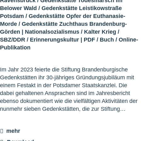
Ravensbrück
/
Gedenkstätte Todesmarsch im
Belower Wald
/
Gedenkstätte Leistikowstraße
Potsdam
/
Gedenkstätte Opfer der Euthanasie-
Morde
/
Gedenkstätte Zuchthaus Brandenburg-
Görden
|
Nationalsozialismus
/
Kalter Krieg
/
SBZ/DDR
/
Erinnerungskultur
|
PDF
/
Buch
/
Online-
Publikation
Im Jahr 2023 feierte die Stiftung Brandenburgische
Gedenkstätten ihr 30-jähriges Gründungsjubiläum mit
einem Festakt in der Potsdamer Staatskanzlei. Die
dabei gehaltenen Ansprachen sind im Jahresbericht
ebenso dokumentiert wie die vielfältigen Aktivitäten der
nunmehr sieben Gedenkstätten, die zur Stiftung…
mehr