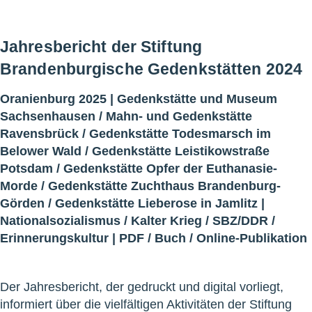
Jahresbericht der Stiftung
Brandenburgische Gedenkstätten 2024
Oranienburg 2025 |
Gedenkstätte und Museum
Sachsenhausen
/
Mahn- und Gedenkstätte
Ravensbrück
/
Gedenkstätte Todesmarsch im
Belower Wald
/
Gedenkstätte Leistikowstraße
Potsdam
/
Gedenkstätte Opfer der Euthanasie-
Morde
/
Gedenkstätte Zuchthaus Brandenburg-
Görden
/
Gedenkstätte Lieberose in Jamlitz
|
Nationalsozialismus
/
Kalter Krieg
/
SBZ/DDR
/
Erinnerungskultur
|
PDF
/
Buch
/
Online-Publikation
Der Jahresbericht, der gedruckt und digital vorliegt,
informiert über die vielfältigen Aktivitäten der Stiftung