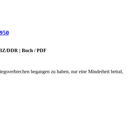
1950
BZ/DDR
|
Buch
/
PDF
egsverbrechen begangen zu haben, nur eine Minderheit betraf,