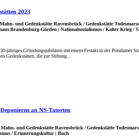
stätten 2023
Mahn- und Gedenkstätte Ravensbrück
/
Gedenkstätte Todesmars
thaus Brandenburg-Görden
|
Nationalsozialismus
/
Kalter Krieg
/
S
r 30-jähriges Gründungsjubiläum mit einem Festakt in der Potsdamer Sta
ben Gedenkstätten, die zur Stiftung…
 Deponieren an NS-Tatorten
/
Mahn- und Gedenkstätte Ravensbrück
/
Gedenkstätte Todesmars
ismus
/
Erinnerungskultur
|
Buch