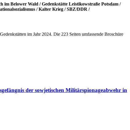
ch im Belower Wald
/
Gedenkstätte Leistikowstraße Potsdam
/
ationalsozialismus
/
Kalter Krieg
/
SBZ/DDR
/
eben Gedenkstätten im Jahr 2024. Die 223 Seiten umfassende Broschüre
gefängnis der sowjetischen Militärspionageabwehr in