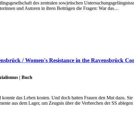
lingsgesellschaft des zentralen sowjetischen Untersuchungsgefängniss
utorinnen und Autoren in ihren Beiträgen die Fragen: War das…
nsbrück / Women's Resistance in the Ravensbrück C
zialismus
|
Buch
 konnte das Leben kosten. Und doch hatten Frauen den Mut dazu. Sie w
mente aus dem Lager, um Zeugnis über die Verbrechen der SS ablege