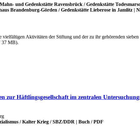
Mahn- und Gedenkstätte Ravensbrück
/
Gedenkstätte Todesmars
thaus Brandenburg-Görden
/
Gedenkstätte Lieberose in Jamlitz
|
N
 die vielfältigen Aktivitäten der Stiftung und der zu ihr gehörenden si
F 37 MB).
zur Häftlingsgesellschaft im zentralen Untersuchungs
rg
zialismus
/
Kalter Krieg
/
SBZ/DDR
|
Buch
/
PDF