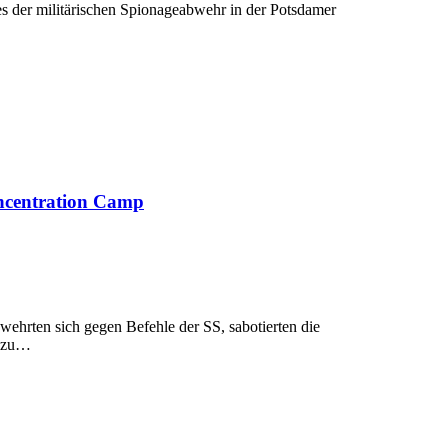
es der militärischen Spionageabwehr in der Potsdamer
oncentration Camp
ehrten sich gegen Befehle der SS, sabotierten die
n zu…