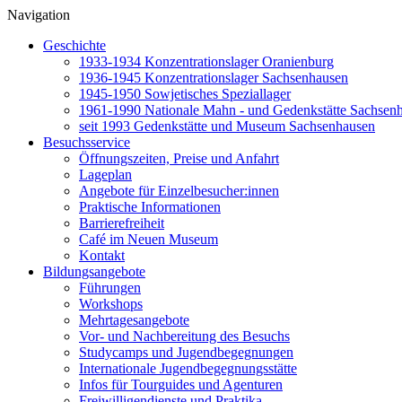
Navigation
Geschichte
1933-1934 Konzentrationslager Oranienburg
1936-1945 Konzentrationslager Sachsenhausen
1945-1950 Sowjetisches Speziallager
1961-1990 Nationale Mahn - und Gedenkstätte Sachsen
seit 1993 Gedenkstätte und Museum Sachsenhausen
Besuchsservice
Öffnungszeiten, Preise und Anfahrt
Lageplan
Angebote für Einzelbesucher:innen
Praktische Informationen
Barrierefreiheit
Café im Neuen Museum
Kontakt
Bildungsangebote
Führungen
Workshops
Mehrtagesangebote
Vor- und Nachbereitung des Besuchs
Studycamps und Jugendbegegnungen
Internationale Jugendbegegnungsstätte
Infos für Tourguides und Agenturen
Freiwilligendienste und Praktika