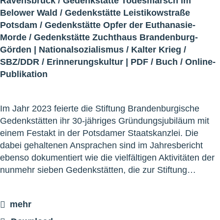
Ravensbrück
/
Gedenkstätte Todesmarsch im
Belower Wald
/
Gedenkstätte Leistikowstraße
Potsdam
/
Gedenkstätte Opfer der Euthanasie-
Morde
/
Gedenkstätte Zuchthaus Brandenburg-
Görden
|
Nationalsozialismus
/
Kalter Krieg
/
SBZ/DDR
/
Erinnerungskultur
|
PDF
/
Buch
/
Online-
Publikation
Im Jahr 2023 feierte die Stiftung Brandenburgische
Gedenkstätten ihr 30-jähriges Gründungsjubiläum mit
einem Festakt in der Potsdamer Staatskanzlei. Die
dabei gehaltenen Ansprachen sind im Jahresbericht
ebenso dokumentiert wie die vielfältigen Aktivitäten der
nunmehr sieben Gedenkstätten, die zur Stiftung…
mehr