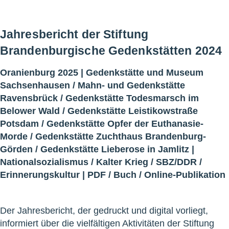
Jahresbericht der Stiftung
Brandenburgische Gedenkstätten 2024
Oranienburg 2025 |
Gedenkstätte und Museum
Sachsenhausen
/
Mahn- und Gedenkstätte
Ravensbrück
/
Gedenkstätte Todesmarsch im
Belower Wald
/
Gedenkstätte Leistikowstraße
Potsdam
/
Gedenkstätte Opfer der Euthanasie-
Morde
/
Gedenkstätte Zuchthaus Brandenburg-
Görden
/
Gedenkstätte Lieberose in Jamlitz
|
Nationalsozialismus
/
Kalter Krieg
/
SBZ/DDR
/
Erinnerungskultur
|
PDF
/
Buch
/
Online-Publikation
Der Jahresbericht, der gedruckt und digital vorliegt,
informiert über die vielfältigen Aktivitäten der Stiftung