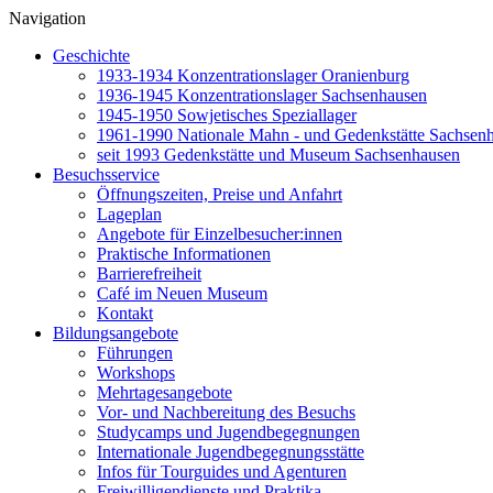
Navigation
Geschichte
1933-1934 Konzentrationslager Oranienburg
1936-1945 Konzentrationslager Sachsenhausen
1945-1950 Sowjetisches Speziallager
1961-1990 Nationale Mahn - und Gedenkstätte Sachsen
seit 1993 Gedenkstätte und Museum Sachsenhausen
Besuchsservice
Öffnungszeiten, Preise und Anfahrt
Lageplan
Angebote für Einzelbesucher:innen
Praktische Informationen
Barrierefreiheit
Café im Neuen Museum
Kontakt
Bildungsangebote
Führungen
Workshops
Mehrtagesangebote
Vor- und Nachbereitung des Besuchs
Studycamps und Jugendbegegnungen
Internationale Jugendbegegnungsstätte
Infos für Tourguides und Agenturen
Freiwilligendienste und Praktika