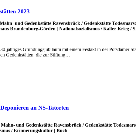
stätten 2023
Mahn- und Gedenkstätte Ravensbrück
/
Gedenkstätte Todesmars
thaus Brandenburg-Görden
|
Nationalsozialismus
/
Kalter Krieg
/
S
r 30-jähriges Gründungsjubiläum mit einem Festakt in der Potsdamer Sta
ben Gedenkstätten, die zur Stiftung…
 Deponieren an NS-Tatorten
/
Mahn- und Gedenkstätte Ravensbrück
/
Gedenkstätte Todesmars
ismus
/
Erinnerungskultur
|
Buch