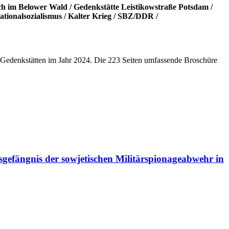
ch im Belower Wald
/
Gedenkstätte Leistikowstraße Potsdam
/
ationalsozialismus
/
Kalter Krieg
/
SBZ/DDR
/
eben Gedenkstätten im Jahr 2024. Die 223 Seiten umfassende Broschüre
gefängnis der sowjetischen Militärspionageabwehr in