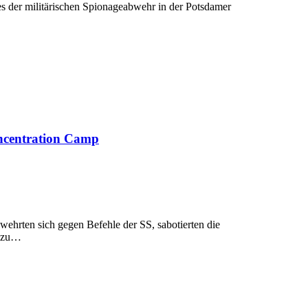
es der militärischen Spionageabwehr in der Potsdamer
oncentration Camp
ehrten sich gegen Befehle der SS, sabotierten die
n zu…