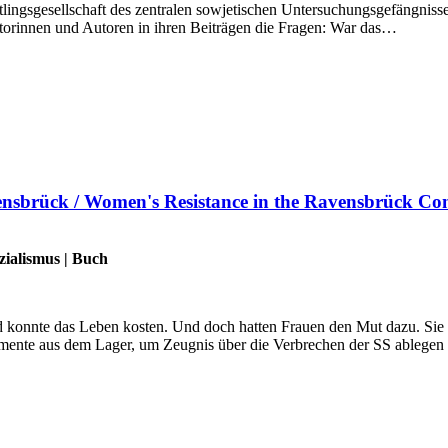
lingsgesellschaft des zentralen sowjetischen Untersuchungsgefängniss
utorinnen und Autoren in ihren Beiträgen die Fragen: War das…
nsbrück / Women's Resistance in the Ravensbrück C
zialismus
|
Buch
 konnte das Leben kosten. Und doch hatten Frauen den Mut dazu. Sie w
mente aus dem Lager, um Zeugnis über die Verbrechen der SS ablege