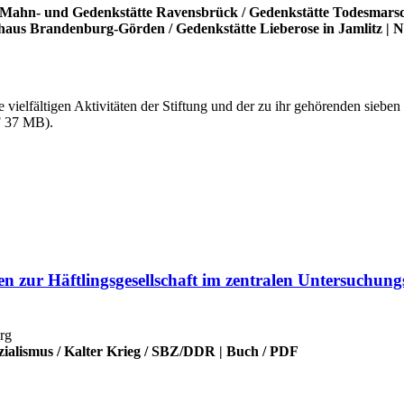
Mahn- und Gedenkstätte Ravensbrück
/
Gedenkstätte Todesmars
thaus Brandenburg-Görden
/
Gedenkstätte Lieberose in Jamlitz
|
N
 die vielfältigen Aktivitäten der Stiftung und der zu ihr gehörenden si
F 37 MB).
zur Häftlingsgesellschaft im zentralen Untersuchungs
rg
zialismus
/
Kalter Krieg
/
SBZ/DDR
|
Buch
/
PDF