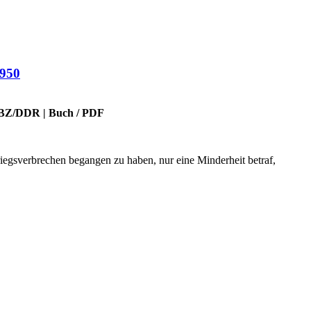
1950
BZ/DDR
|
Buch
/
PDF
egsverbrechen begangen zu haben, nur eine Minderheit betraf,