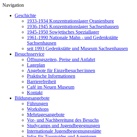
Navigation
Geschichte
1933-1934 Konzentrationslager Oranienburg
1936-1945 Konzentrationslager Sachsenhausen
1945-1950 Sowjetisches Speziallager
1961-1990 Nationale Mahn - und Gedenkstätte
Sachsenhausen
seit 1993 Gedenkstätte und Museum Sachsenhausen
Besuchsservice
Öffnungszeiten, Preise und Anfahrt
Lageplan
Angebote für Einzelbesucher:innen
Praktische Informationen
Barrierefreiheit
Café im Neuen Museum
Kontakt
Bildungsangebote
Führungen
Workshops
Mehrtagesangebote
Vor- und Nachbereitung des Besuchs
Studycamps und Jugendbegegnungen
Internationale Jugendbegegnungsstätte
Infos für Tourguides und Agenturen