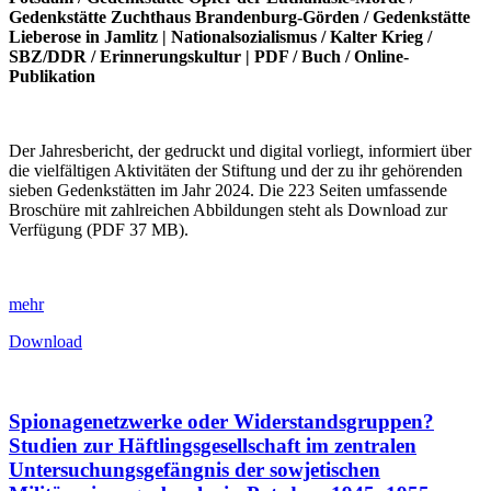
Gedenkstätte Zuchthaus Brandenburg-Görden
/
Gedenkstätte
Lieberose in Jamlitz
|
Nationalsozialismus
/
Kalter Krieg
/
SBZ/DDR
/
Erinnerungskultur
|
PDF
/
Buch
/
Online-
Publikation
Der Jahresbericht, der gedruckt und digital vorliegt, informiert über
die vielfältigen Aktivitäten der Stiftung und der zu ihr gehörenden
sieben Gedenkstätten im Jahr 2024. Die 223 Seiten umfassende
Broschüre mit zahlreichen Abbildungen steht als Download zur
Verfügung (PDF 37 MB).
mehr
Download
Spionagenetzwerke oder Widerstandsgruppen?
Studien zur Häftlingsgesellschaft im zentralen
Untersuchungsgefängnis der sowjetischen