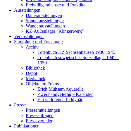
Freiwilligendienste und Praktika
Ausstellungen
Dauerausstellungen
Sonderausstellungen
Wanderausstellungen
KZ-Außenlager "Klinkerwerk"
Veranstaltungen
Sammlung und Forschung
Archiv
Totenbuch KZ Sachsenhausen 1936-1945
Totenbuch sowjetisches Speziallager 1945 –
1950
Bibliothek
Depot
Mediathek
Objekte im Fokus
Erich Mühsam Aquarelle
Zwei handgefertigte Kalender
Ein verlorener Teddybär
Presse
Pressemitteilungen
Presseanfragen
Presseverteiler
Publikationen