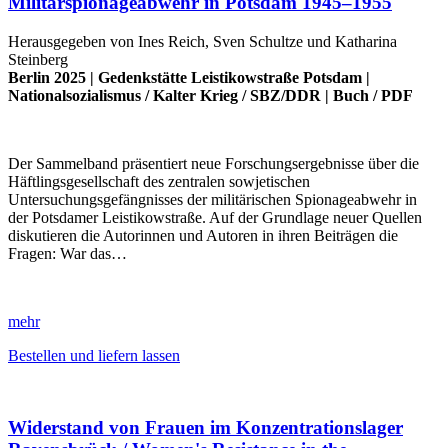
Militärspionageabwehr in Potsdam 1945–1955
Herausgegeben von Ines Reich, Sven Schultze und Katharina
Steinberg
Berlin 2025 |
Gedenkstätte Leistikowstraße Potsdam
|
Nationalsozialismus
/
Kalter Krieg
/
SBZ/DDR
|
Buch
/
PDF
Der Sammelband präsentiert neue Forschungsergebnisse über die
Häftlingsgesellschaft des zentralen sowjetischen
Untersuchungsgefängnisses der militärischen Spionageabwehr in
der Potsdamer Leistikowstraße. Auf der Grundlage neuer Quellen
diskutieren die Autorinnen und Autoren in ihren Beiträgen die
Fragen: War das…
mehr
Bestellen und liefern lassen
Widerstand von Frauen im Konzentrationslager