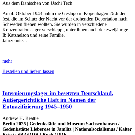
Aus dem Dänischen von Uschi Tech
Am 4. Oktober 1943 nahm die Gestapo in Kopenhagen 26 Juden
fest, die im Schutz der Nacht vor der drohenden Deportation nach
Schweden fliehen wollten. Sie wurden in verschiedene
Konzentrationslager verschleppt, unter ihnen auch der zweijährige
Ib Katznelson und seine Familie.
Jahrzehnte…
mehr
Bestellen und liefern lassen
Internierungslager im besetzten Deutschland.
Außergerichtliche Haft im Namen der
Entnazifizierung 1945–1950
Andrew H. Beattie
Berlin 2025 |
Gedenkstätte und Museum Sachsenhausen
/
Gedenkstätte Lieberose in Jamlitz
|
Nationalsozialismus
/
Kalter
Krieg
/
SBZ/DDR
|
Buch
/
PDF