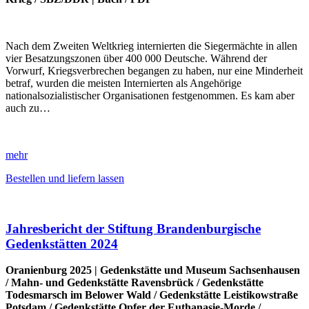
Nach dem Zweiten Weltkrieg internierten die Siegermächte in allen
vier Besatzungszonen über 400 000 Deutsche. Während der
Vorwurf, Kriegsverbrechen begangen zu haben, nur eine Minderheit
betraf, wurden die meisten Internierten als Angehörige
nationalsozialistischer Organisationen festgenommen. Es kam aber
auch zu…
mehr
Bestellen und liefern lassen
Jahresbericht der Stiftung Brandenburgische
Gedenkstätten 2024
Oranienburg 2025 |
Gedenkstätte und Museum Sachsenhausen
/
Mahn- und Gedenkstätte Ravensbrück
/
Gedenkstätte
Todesmarsch im Belower Wald
/
Gedenkstätte Leistikowstraße
Potsdam
/
Gedenkstätte Opfer der Euthanasie-Morde
/