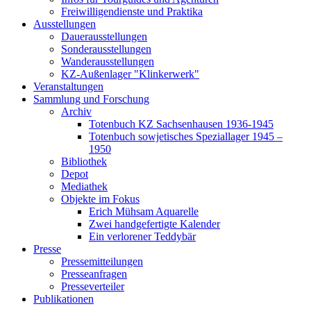
Freiwilligendienste und Praktika
Ausstellungen
Dauerausstellungen
Sonderausstellungen
Wanderausstellungen
KZ-Außenlager "Klinkerwerk"
Veranstaltungen
Sammlung und Forschung
Archiv
Totenbuch KZ Sachsenhausen 1936-1945
Totenbuch sowjetisches Speziallager 1945 –
1950
Bibliothek
Depot
Mediathek
Objekte im Fokus
Erich Mühsam Aquarelle
Zwei handgefertigte Kalender
Ein verlorener Teddybär
Presse
Pressemitteilungen
Presseanfragen
Presseverteiler
Publikationen