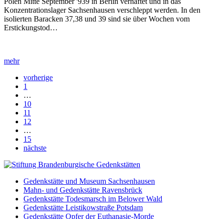
Polen Mitte September '939 in Berlin verhaftet und in das
Konzentrationslager Sachsenhausen verschleppt werden. In den
isolierten Baracken 37,38 und 39 sind sie über Wochen vom
Erstickungstod…
mehr
vorherige
1
…
10
11
12
…
15
nächste
Gedenkstätte und Museum Sachsenhausen
Mahn- und Gedenkstätte Ravensbrück
Gedenkstätte Todesmarsch im Belower Wald
Gedenkstätte Leistikowstraße Potsdam
Gedenkstätte Opfer der Euthanasie-Morde