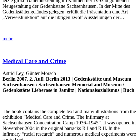
letzte große Dauerausstellung im Rahmen der 1993 begonnenen
Neugestaltung der Gedenkstätte Sachsenhausen. In der Mitte des
Gedenkstättengeländes gelegen, erfüllt die Präsentation eine Art
„Verweisfunktion" auf die übrigen zwölf Ausstellungen der…
mehr
Medical Care and Crime
Astrid Ley, Günter Morsch
Berlin 2007, 2. Aufl. Berlin 2013 |
Gedenkstätte und Museum
Sachsenhausen
/
Sachsenhausen Memorial and Museum
/
Gedenkstätte Lieberose in Jamlitz
|
Nationalsozialismus
|
Buch
The book contains the complete text and many illustrations from the
exhibition “Medical Care and Crime. The Infirmary at
Sachsenhausen Concentration Camp 1936–1945”. It was opened in
November 2004 in the original barracks R I and R II. In the
infirmary “racial research” and numerous medical experiments were
carried out…