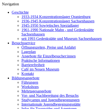
Navigation
Geschichte
1933-1934 Konzentrationslager Oranienburg
1936-1945 Konzentrationslager Sachsenhausen
1945-1950 Sowjetisches Speziallager
1961-1990 Nationale Mahn - und Gedenkstätte
Sachsenhausen
seit 1993 Gedenkstätte und Museum Sachsenhausen
Besuchsservice
Öffnungszeiten, Preise und Anfahrt
Lageplan
Angebote für Einzelbesucher:innen
Praktische Informationen
Barrierefreiheit
Café im Neuen Museum
Kontakt
Bildungsangebote
Führungen
Workshops
Mehrtagesangebote
Vor- und Nachbereitung des Besuchs
Studycamps und Jugendbegegnungen
Internationale Jugendbegegnungsstätte
Infos für Tourguides und Agenturen