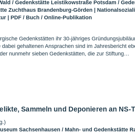
Wald
/
Gedenkstätte Leistikowstraße Potsdam
/
Gede
tte Zuchthaus Brandenburg-Görden
|
Nationalsozia
tur
|
PDF
/
Buch
/
Online-Publikation
urgische Gedenkstätten ihr 30-jähriges Gründungsjubilä
ie dabei gehaltenen Ansprachen sind im Jahresbericht e
en der nunmehr sieben Gedenkstätten, die zur Stiftung…
Relikte, Sammeln und Deponieren an NS-T
g.)
Museum Sachsenhausen
/
Mahn- und Gedenkstätte R