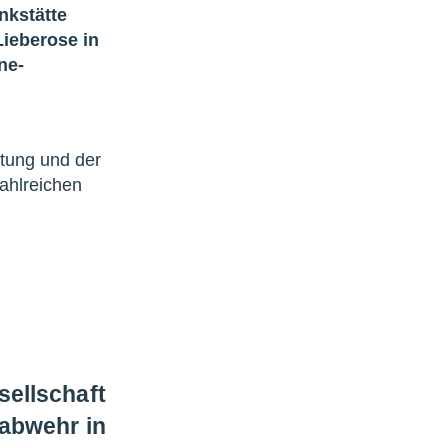
nkstätte
ieberose in
ne-
iftung und der
ahlreichen
ellschaft
eabwehr in