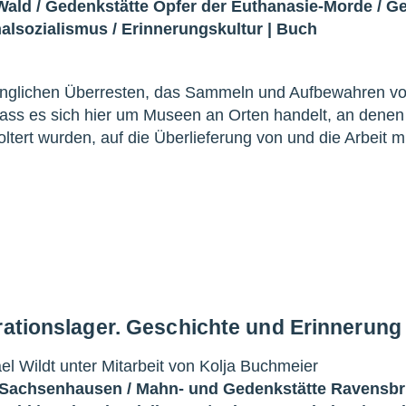
Wald
/
Gedenkstätte Opfer der Euthanasie-Morde
/
Ge
nalsozialismus
/
Erinnerungskultur
|
Buch
dinglichen Überresten, das Sammeln und Aufbewahren v
dass es sich hier um Museen an Orten handelt, an denen
ert wurden, auf die Überlieferung von und die Arbeit mi
rationslager. Geschichte und Erinnerung
l Wildt unter Mitarbeit von Kolja Buchmeier
 Sachsenhausen
/
Mahn- und Gedenkstätte Ravensb