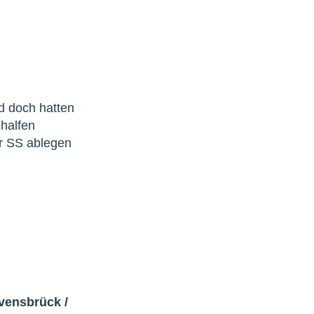
d doch hatten
 halfen
r SS ablegen
avensbrück
/