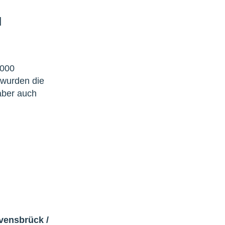
|
 000
 wurden die
aber auch
avensbrück
/