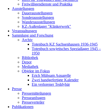
Freiwilligendienste und Praktika
Ausstellungen
Dauerausstellungen
Sonderausstellungen
Wanderausstellungen
KZ-Außenlager "Klinkerwerk"
Veranstaltungen
Sammlung und Forschung
Archiv
Totenbuch KZ Sachsenhausen 1936-1945
Totenbuch sowjetisches Speziallager 1945 –
1950
Bibliothek
Depot
Mediathek
Objekte im Fokus
Erich Mühsam Aquarelle
Zwei handgefertigte Kalender
Ein verlorener Teddybär
Presse
Pressemitteilungen
Presseanfragen
Presseverteiler
Publikationen