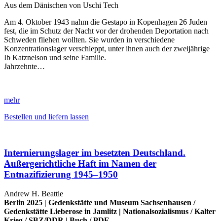
Aus dem Dänischen von Uschi Tech
Am 4. Oktober 1943 nahm die Gestapo in Kopenhagen 26 Juden
fest, die im Schutz der Nacht vor der drohenden Deportation nach
Schweden fliehen wollten. Sie wurden in verschiedene
Konzentrationslager verschleppt, unter ihnen auch der zweijährige
Ib Katznelson und seine Familie.
Jahrzehnte…
mehr
Bestellen und liefern lassen
Internierungslager im besetzten Deutschland.
Außergerichtliche Haft im Namen der
Entnazifizierung 1945–1950
Andrew H. Beattie
Berlin 2025 |
Gedenkstätte und Museum Sachsenhausen
/
Gedenkstätte Lieberose in Jamlitz
|
Nationalsozialismus
/
Kalter
Krieg
/
SBZ/DDR
|
Buch
/
PDF