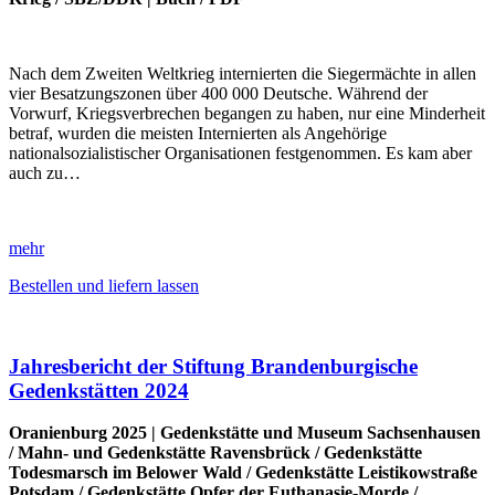
Nach dem Zweiten Weltkrieg internierten die Siegermächte in allen
vier Besatzungszonen über 400 000 Deutsche. Während der
Vorwurf, Kriegsverbrechen begangen zu haben, nur eine Minderheit
betraf, wurden die meisten Internierten als Angehörige
nationalsozialistischer Organisationen festgenommen. Es kam aber
auch zu…
mehr
Bestellen und liefern lassen
Jahresbericht der Stiftung Brandenburgische
Gedenkstätten 2024
Oranienburg 2025 |
Gedenkstätte und Museum Sachsenhausen
/
Mahn- und Gedenkstätte Ravensbrück
/
Gedenkstätte
Todesmarsch im Belower Wald
/
Gedenkstätte Leistikowstraße
Potsdam
/
Gedenkstätte Opfer der Euthanasie-Morde
/