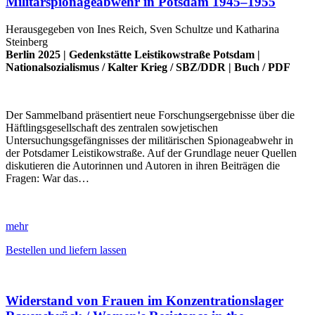
Militärspionageabwehr in Potsdam 1945–1955
Herausgegeben von Ines Reich, Sven Schultze und Katharina
Steinberg
Berlin 2025 |
Gedenkstätte Leistikowstraße Potsdam
|
Nationalsozialismus
/
Kalter Krieg
/
SBZ/DDR
|
Buch
/
PDF
Der Sammelband präsentiert neue Forschungsergebnisse über die
Häftlingsgesellschaft des zentralen sowjetischen
Untersuchungsgefängnisses der militärischen Spionageabwehr in
der Potsdamer Leistikowstraße. Auf der Grundlage neuer Quellen
diskutieren die Autorinnen und Autoren in ihren Beiträgen die
Fragen: War das…
mehr
Bestellen und liefern lassen
Widerstand von Frauen im Konzentrationslager