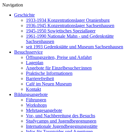
Navigation
Geschichte
1933-1934 Konzentrationslager Oranienburg
1936-1945 Konzentrationslager Sachsenhausen
1945-1950 Sowjetisches Speziallager
1961-1990 Nationale Mahn - und Gedenkstätte
Sachsenhausen
seit 1993 Gedenkstätte und Museum Sachsenhausen
Besuchsservice
Öffnungszeiten, Preise und Anfahrt
Lageplan
Angebote für Einzelbesucher:innen
Praktische Informationen
Barrierefreiheit
Café im Neuen Museum
Kontakt
Bildungsangebote
Führungen
Workshops
Mehrtagesangebote
Vor- und Nachbereitung des Besuchs
Studycamps und Jugendbegegnungen
Internationale Jugendbegegnungsstätte
Infos für Tourguides und Agenturen