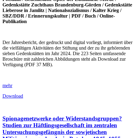
Gedenkstätte Zuchthaus Brandenburg-Görden
/
Gedenkstätte
Lieberose in Jamlitz
|
Nationalsozialismus
/
Kalter Krieg
/
SBZ/DDR
/
Erinnerungskultur
|
PDF
/
Buch
/
Online-
Publikation
Der Jahresbericht, der gedruckt und digital vorliegt, informiert über
die vielfältigen Aktivitäten der Stiftung und der zu ihr gehörenden
sieben Gedenkstätten im Jahr 2024. Die 223 Seiten umfassende
Broschüre mit zahlreichen Abbildungen steht als Download zur
Verfügung (PDF 37 MB).
mehr
Download
Spionagenetzwerke oder Widerstandsgruppen?
Studien zur Häftlingsgesellschaft im zentralen
Untersuchungsgefängnis der sowjetischen