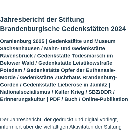
Jahresbericht der Stiftung
Brandenburgische Gedenkstätten 2024
Oranienburg 2025 |
Gedenkstätte und Museum
Sachsenhausen
/
Mahn- und Gedenkstätte
Ravensbrück
/
Gedenkstätte Todesmarsch im
Belower Wald
/
Gedenkstätte Leistikowstraße
Potsdam
/
Gedenkstätte Opfer der Euthanasie-
Morde
/
Gedenkstätte Zuchthaus Brandenburg-
Görden
/
Gedenkstätte Lieberose in Jamlitz
|
Nationalsozialismus
/
Kalter Krieg
/
SBZ/DDR
/
Erinnerungskultur
|
PDF
/
Buch
/
Online-Publikation
Der Jahresbericht, der gedruckt und digital vorliegt,
informiert über die vielfältigen Aktivitäten der Stiftung