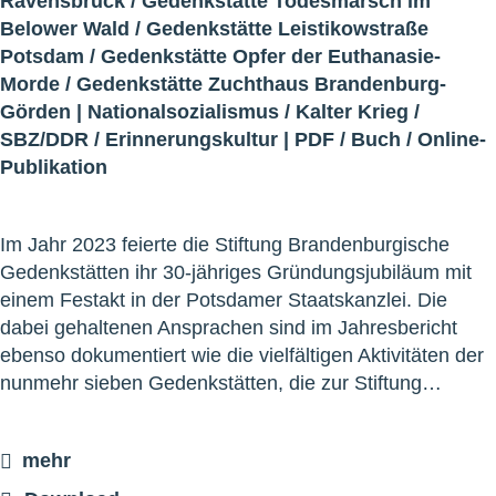
Ravensbrück
/
Gedenkstätte Todesmarsch im
Belower Wald
/
Gedenkstätte Leistikowstraße
Potsdam
/
Gedenkstätte Opfer der Euthanasie-
Morde
/
Gedenkstätte Zuchthaus Brandenburg-
Görden
|
Nationalsozialismus
/
Kalter Krieg
/
SBZ/DDR
/
Erinnerungskultur
|
PDF
/
Buch
/
Online-
Publikation
Im Jahr 2023 feierte die Stiftung Brandenburgische
Gedenkstätten ihr 30-jähriges Gründungsjubiläum mit
einem Festakt in der Potsdamer Staatskanzlei. Die
dabei gehaltenen Ansprachen sind im Jahresbericht
ebenso dokumentiert wie die vielfältigen Aktivitäten der
nunmehr sieben Gedenkstätten, die zur Stiftung…
mehr