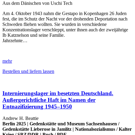
Aus dem Dänischen von Uschi Tech
Am 4. Oktober 1943 nahm die Gestapo in Kopenhagen 26 Juden
fest, die im Schutz der Nacht vor der drohenden Deportation nach
Schweden fliehen wollten. Sie wurden in verschiedene
Konzentrationslager verschleppt, unter ihnen auch der zweijährige
Ib Katznelson und seine Familie.
Jahrzehnte…
mehr
Bestellen und liefern lassen
Internierungslager im besetzten Deutschland.
Außergerichtliche Haft im Namen der
Entnazifizierung 1945–1950
Andrew H. Beattie
Berlin 2025 |
Gedenkstätte und Museum Sachsenhausen
/
Gedenkstätte Lieberose in Jamlitz
|
Nationalsozialismus
/
Kalter
Krieg
/
SBZ/DDR
|
Buch
/
PDF