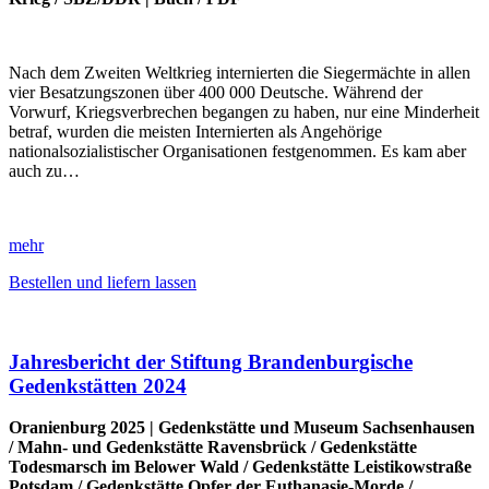
Nach dem Zweiten Weltkrieg internierten die Siegermächte in allen
vier Besatzungszonen über 400 000 Deutsche. Während der
Vorwurf, Kriegsverbrechen begangen zu haben, nur eine Minderheit
betraf, wurden die meisten Internierten als Angehörige
nationalsozialistischer Organisationen festgenommen. Es kam aber
auch zu…
mehr
Bestellen und liefern lassen
Jahresbericht der Stiftung Brandenburgische
Gedenkstätten 2024
Oranienburg 2025 |
Gedenkstätte und Museum Sachsenhausen
/
Mahn- und Gedenkstätte Ravensbrück
/
Gedenkstätte
Todesmarsch im Belower Wald
/
Gedenkstätte Leistikowstraße
Potsdam
/
Gedenkstätte Opfer der Euthanasie-Morde
/