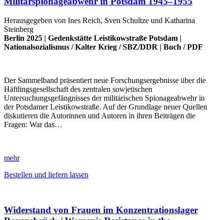
Militärspionageabwehr in Potsdam 1945–1955
Herausgegeben von Ines Reich, Sven Schultze und Katharina
Steinberg
Berlin 2025 |
Gedenkstätte Leistikowstraße Potsdam
|
Nationalsozialismus
/
Kalter Krieg
/
SBZ/DDR
|
Buch
/
PDF
Der Sammelband präsentiert neue Forschungsergebnisse über die
Häftlingsgesellschaft des zentralen sowjetischen
Untersuchungsgefängnisses der militärischen Spionageabwehr in
der Potsdamer Leistikowstraße. Auf der Grundlage neuer Quellen
diskutieren die Autorinnen und Autoren in ihren Beiträgen die
Fragen: War das…
mehr
Bestellen und liefern lassen
Widerstand von Frauen im Konzentrationslager