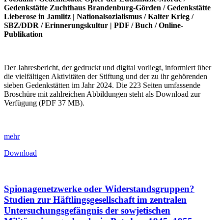
Gedenkstätte Zuchthaus Brandenburg-Görden
/
Gedenkstätte
Lieberose in Jamlitz
|
Nationalsozialismus
/
Kalter Krieg
/
SBZ/DDR
/
Erinnerungskultur
|
PDF
/
Buch
/
Online-
Publikation
Der Jahresbericht, der gedruckt und digital vorliegt, informiert über
die vielfältigen Aktivitäten der Stiftung und der zu ihr gehörenden
sieben Gedenkstätten im Jahr 2024. Die 223 Seiten umfassende
Broschüre mit zahlreichen Abbildungen steht als Download zur
Verfügung (PDF 37 MB).
mehr
Download
Spionagenetzwerke oder Widerstandsgruppen?
Studien zur Häftlingsgesellschaft im zentralen
Untersuchungsgefängnis der sowjetischen