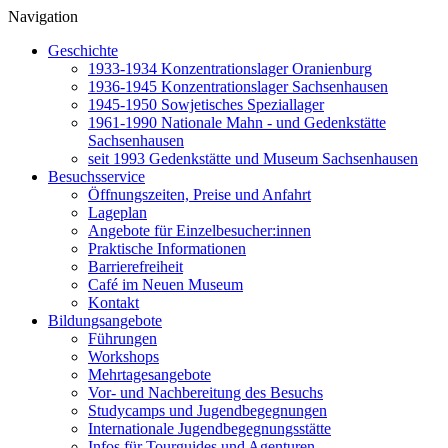
Navigation
Geschichte
1933-1934 Konzentrationslager Oranienburg
1936-1945 Konzentrationslager Sachsenhausen
1945-1950 Sowjetisches Speziallager
1961-1990 Nationale Mahn - und Gedenkstätte
Sachsenhausen
seit 1993 Gedenkstätte und Museum Sachsenhausen
Besuchsservice
Öffnungszeiten, Preise und Anfahrt
Lageplan
Angebote für Einzelbesucher:innen
Praktische Informationen
Barrierefreiheit
Café im Neuen Museum
Kontakt
Bildungsangebote
Führungen
Workshops
Mehrtagesangebote
Vor- und Nachbereitung des Besuchs
Studycamps und Jugendbegegnungen
Internationale Jugendbegegnungsstätte
Infos für Tourguides und Agenturen