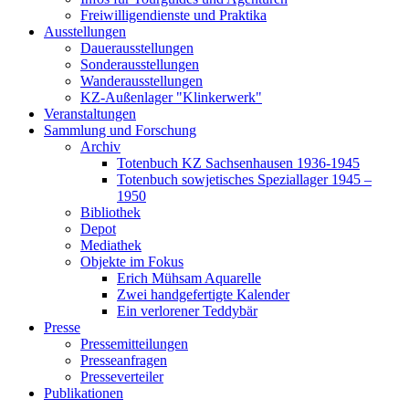
Freiwilligendienste und Praktika
Ausstellungen
Dauerausstellungen
Sonderausstellungen
Wanderausstellungen
KZ-Außenlager "Klinkerwerk"
Veranstaltungen
Sammlung und Forschung
Archiv
Totenbuch KZ Sachsenhausen 1936-1945
Totenbuch sowjetisches Speziallager 1945 –
1950
Bibliothek
Depot
Mediathek
Objekte im Fokus
Erich Mühsam Aquarelle
Zwei handgefertigte Kalender
Ein verlorener Teddybär
Presse
Pressemitteilungen
Presseanfragen
Presseverteiler
Publikationen