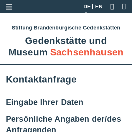
Zur Gesamtübersicht
DE
EN
Geben S
Stiftung Brandenburgische Gedenkstätten
Gedenkstätte und
Museum
Sachsenhausen
Kontaktanfrage
Eingabe Ihrer Daten
Persönliche Angaben der/des
Anfragenden