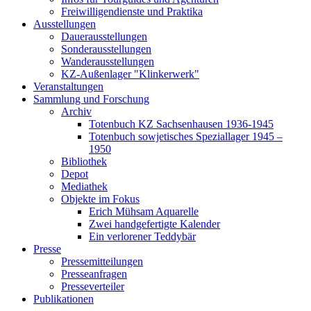
Freiwilligendienste und Praktika
Ausstellungen
Dauerausstellungen
Sonderausstellungen
Wanderausstellungen
KZ-Außenlager "Klinkerwerk"
Veranstaltungen
Sammlung und Forschung
Archiv
Totenbuch KZ Sachsenhausen 1936-1945
Totenbuch sowjetisches Speziallager 1945 –
1950
Bibliothek
Depot
Mediathek
Objekte im Fokus
Erich Mühsam Aquarelle
Zwei handgefertigte Kalender
Ein verlorener Teddybär
Presse
Pressemitteilungen
Presseanfragen
Presseverteiler
Publikationen