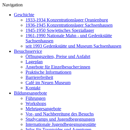
Navigation
Geschichte
1933-1934 Konzentrationslager Oranienburg
1936-1945 Konzentrationslager Sachsenhausen
1945-1950 Sowjetisches Speziallager
1961-1990 Nationale Mahn - und Gedenkstätte
Sachsenhausen
seit 1993 Gedenkstätte und Museum Sachsenhausen
Besuchsservice
Öffnungszeiten, Preise und Anfahrt
Lageplan
Angebote für Einzelbesucher:innen
Praktische Informationen
Barrierefreiheit
Café im Neuen Museum
Kontakt
Bildungsangebote
Führungen
Workshops
Mehrtagesangebote
Vor- und Nachbereitung des Besuchs
Studycamps und Jugendbegegnungen
Internationale Jugendbegegnungsstätte
Infos für Tourguides und Agenturen