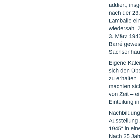
addiert, in
nach der 23.
Lamballe ein
wiedersah. 
3. März 1943
Barré gewes
Sachsenhaus
Eigene Kalen
sich den Üb
zu erhalten
machten sic
von Zeit – e
Einteilung i
Nachbildung
Ausstellung
1945“ in ei
Nach 25 Jah