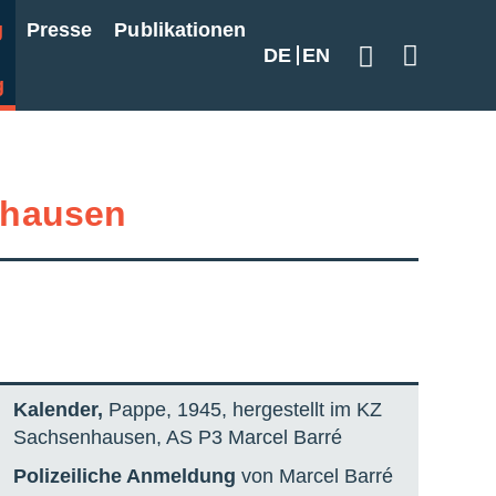
g
Presse
Publikationen
DE
EN
Geben Sie hier
g
hausen
Kalender,
Pappe, 1945, hergestellt im KZ
Sachsenhausen, AS P3 Marcel Barré
Polizeiliche Anmeldung
von Marcel Barré