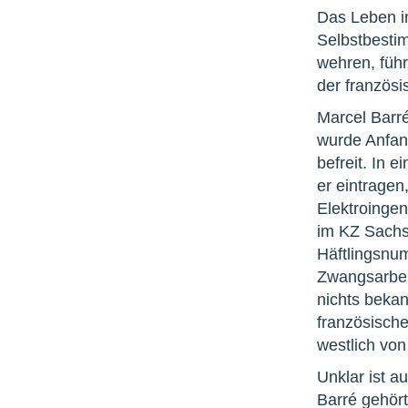
Das Leben i
Selbstbesti
wehren, führ
der französi
Marcel Barr
wurde Anfan
befreit. In 
er eintragen
Elektroingen
im KZ Sachs
Häftlingsnu
Zwangsarbeit
nichts bekan
französische
westlich von
Unklar ist a
Barré gehört