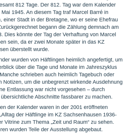
sgesamt 812 Tage. Der 812. Tag war dem Kalender
 Mai 1945. An diesem Tag traf Marcel Barré in
, einer Stadt in der Bretagne, wo er seine Ehefrau
Zurückgerechnet begann die Zählung demnach am
. Dies könnte der Tag der Verhaftung von Marcel
en sein, da er zwei Monate später in das KZ
en überstellt wurde.
der wurden von Häftlingen heimlich angefertigt, um
erblick über die Tage und Monate im Jahreszyklus
. Manche schrieben auch heimlich Tagebuch oder
h Notizen, um die unbegrenzt wirkende Ausdehnung
ine Entlassung war nicht vorgesehen – durch
n übersichtliche Abschnitte fassbarer zu machen.
en der Kalender waren in der 2001 eröffneten
 „Alltag der Häftlinge im KZ Sachsenhausen 1936-
ner Vitrine zum Thema „Zeit und Raum“ zu sehen.
ren wurden Teile der Ausstellung abgebaut.