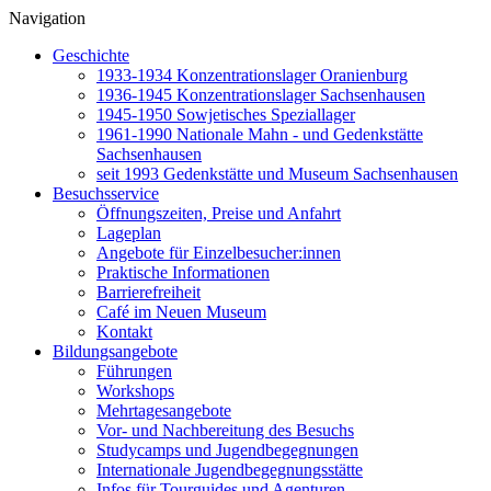
Navigation
Geschichte
1933-1934 Konzentrationslager Oranienburg
1936-1945 Konzentrationslager Sachsenhausen
1945-1950 Sowjetisches Speziallager
1961-1990 Nationale Mahn - und Gedenkstätte
Sachsenhausen
seit 1993 Gedenkstätte und Museum Sachsenhausen
Besuchsservice
Öffnungszeiten, Preise und Anfahrt
Lageplan
Angebote für Einzelbesucher:innen
Praktische Informationen
Barrierefreiheit
Café im Neuen Museum
Kontakt
Bildungsangebote
Führungen
Workshops
Mehrtagesangebote
Vor- und Nachbereitung des Besuchs
Studycamps und Jugendbegegnungen
Internationale Jugendbegegnungsstätte
Infos für Tourguides und Agenturen