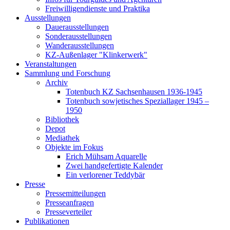
Freiwilligendienste und Praktika
Ausstellungen
Dauerausstellungen
Sonderausstellungen
Wanderausstellungen
KZ-Außenlager "Klinkerwerk"
Veranstaltungen
Sammlung und Forschung
Archiv
Totenbuch KZ Sachsenhausen 1936-1945
Totenbuch sowjetisches Speziallager 1945 –
1950
Bibliothek
Depot
Mediathek
Objekte im Fokus
Erich Mühsam Aquarelle
Zwei handgefertigte Kalender
Ein verlorener Teddybär
Presse
Pressemitteilungen
Presseanfragen
Presseverteiler
Publikationen