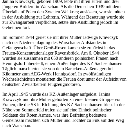
Janina Krawczyk, geboren 1909, lebte mit ihren Eltern und drei
jüngeren Brüdern in Warschau. Als die Deutschen 1939 mit dem
Überfall auf Polen den Zweiten Weltkrieg auslösten, war sie mitten
in der Ausbildung zur Lehrerin. Während der Besatzung wurde sie
zur Zwangsarbeit verpflichtet, setzte ihre Ausbildung jedoch im
Geheimen fort.
Im Sommer 1944 geriet sie mit ihrer Mutter Jadwiga Krawczyk
nach der Niederschlagung des Warschauer Aufstandes in
Gefangenschaft. Über Groß-Rosen kamen sie zunächst in das
Frauen-Konzentrationslager Ravensbrück. Am 6. Oktober 1944
wurden sie zusammen mit 650 anderen polnischen Frauen nach
Hennigsdorf überstellt, einem Außenlager des KZ Sachsenhausen.
Täglich marschierten sie von dem Baracken-Außenlager drei
Kilometer zum AEG-Werk Hennigsdorf. In zwölfstündigen
Wechselschichten montierten die Frauen dort unter der Aufsicht von
deutschen Zivilarbeitern Flugzeugmotoren.
Im April 1945 wurde das KZ-Außenlager aufgelöst. Janina
Krawczyk und ihre Mutter gehörten zu einer kleinen Gruppe von
Frauen, die die SS in Richtung des KZ Sachsenhausen trieb. In der
Nähe von Sommerfeld trafen sie auf eine Einheit polnischer
Soldaten der Roten Armee, was ihre Befreiung bedeutete.
Gemeinsam machten sich Mutter und Tochter zu Fuß auf den Weg
nach Warschau.