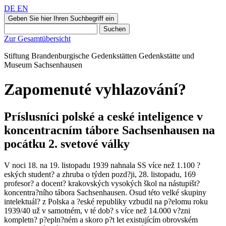
DE
EN
Geben Sie hier Ihren Suchbegriff ein
Suchen
Zur Gesamtübersicht
Stiftung Brandenburgische Gedenkstätten
Gedenkstätte und
Museum
Sachsenhausen
Zapomenuté vyhlazování?
Príslusníci polské a ceské inteligence v
koncentracním tábore Sachsenhausen na
pocátku 2. svetové války
V noci 18. na 19. listopadu 1939 nahnala SS více než 1.100 ?
eských student? a zhruba o týden pozd?ji, 28. listopadu, 169
profesor? a docent? krakovských vysokých škol na nástupišt?
koncentra?ního tábora Sachsenhausen. Osud této velké skupiny
intelektuál? z Polska a ?eské republiky vzbudil na p?elomu roku
1939/40 už v samotném, v té dob? s více než 14.000 v?zni
kompletn? p?epln?ném a skoro p?t let existujícím obrovském