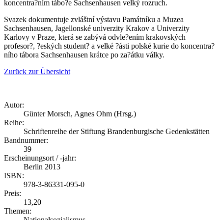
koncentra?ním tábo?e Sachsenhausen velký rozruch.
Svazek dokumentuje zvláštní výstavu Památníku a Muzea
Sachsenhausen, Jagellonské univerzity Krakov a Univerzity
Karlovy v Praze, která se zabývá odvle?ením krakovských
profesor?, ?eských student? a velké ?ásti polské kurie do koncentra?
ního tábora Sachsenhausen krátce po za?átku války.
Zurück zur Übersicht
Autor:
Günter Morsch, Agnes Ohm (Hrsg.)
Reihe:
Schriftenreihe der Stiftung Brandenburgische Gedenkstätten
Bandnummer:
39
Erscheinungsort / -jahr:
Berlin 2013
ISBN:
978-3-86331-095-0
Preis:
13,20
Themen:
Nationalsozialismus