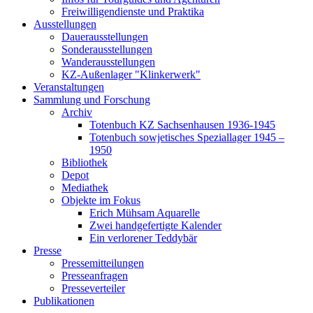
Freiwilligendienste und Praktika
Ausstellungen
Dauerausstellungen
Sonderausstellungen
Wanderausstellungen
KZ-Außenlager "Klinkerwerk"
Veranstaltungen
Sammlung und Forschung
Archiv
Totenbuch KZ Sachsenhausen 1936-1945
Totenbuch sowjetisches Speziallager 1945 –
1950
Bibliothek
Depot
Mediathek
Objekte im Fokus
Erich Mühsam Aquarelle
Zwei handgefertigte Kalender
Ein verlorener Teddybär
Presse
Pressemitteilungen
Presseanfragen
Presseverteiler
Publikationen