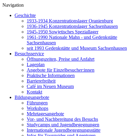
Navigation
Geschichte
1933-1934 Konzentrationslager Oranienburg
1936-1945 Konzentrationslager Sachsenhausen
1945-1950 Sowjetisches Speziallager
1961-1990 Nationale Mahn - und Gedenkstätte
Sachsenhausen
seit 1993 Gedenkstätte und Museum Sachsenhausen
Besuchsservice
Öffnungszeiten, Preise und Anfahrt
Lageplan
Angebote für Einzelbesucher:innen
Praktische Informationen
Barrierefreiheit
Café im Neuen Museum
Kontakt
Bildungsangebote
Führungen
Workshops
Mehrtagesangebote
Vor- und Nachbereitung des Besuchs
Studycamps und Jugendbegegnungen
Internationale Jugendbegegnungsstätte
Infos für Tourguides und Agenturen