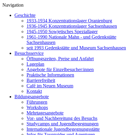
Navigation
Geschichte
1933-1934 Konzentrationslager Oranienburg
1936-1945 Konzentrationslager Sachsenhausen
1945-1950 Sowjetisches Speziallager
1961-1990 Nationale Mahn - und Gedenkstätte
Sachsenhausen
seit 1993 Gedenkstätte und Museum Sachsenhausen
Besuchsservice
Öffnungszeiten, Preise und Anfahrt
Lageplan
Angebote für Einzelbesucher:innen
Praktische Informationen
Barrierefreiheit
Café im Neuen Museum
Kontakt
Bildungsangebote
Führungen
Workshops
Mehrtagesangebote
Vor- und Nachbereitung des Besuchs
Studycamps und Jugendbegegnungen
Internationale Jugendbegegnungsstätte
Infos für Tourguides und Agenturen