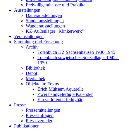
Freiwilligendienste und Praktika
Ausstellungen
Dauerausstellungen
Sonderausstellungen
Wanderausstellungen
KZ-Außenlager "Klinkerwerk"
Veranstaltungen
Sammlung und Forschung
Archiv
Totenbuch KZ Sachsenhausen 1936-1945
Totenbuch sowjetisches Speziallager 1945 –
1950
Bibliothek
Depot
Mediathek
Objekte im Fokus
Erich Mühsam Aquarelle
Zwei handgefertigte Kalender
Ein verlorener Teddybär
Presse
Pressemitteilungen
Presseanfragen
Presseverteiler
Publikationen