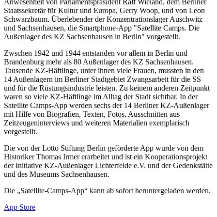
Anwesenheit von Parlamentspräsident Ralf Wieland, dem Berliner
Staatssekretär für Kultur und Europa, Gerry Woop, und von Leon
Schwarzbaum. Überlebender der Konzentrationslager Auschwitz
und Sachsenhausen, die Smartphone-App "Satellite Camps. Die
Außenlager des KZ Sachsenhausen in Berlin" vorgestellt.
Zwschen 1942 und 1944 entstanden vor allem in Berlin und
Brandenburg mehr als 80 Außenlager des KZ Sachsenhausen.
Tausende KZ-Häftlinge, unter ihnen viele Frauen, mussten in den
14 Außenlagern im Berliner Stadtgebiet Zwangsarbeit für die SS
und für die Rüstungsindustrie leisten. Zu keinem anderen Zeitpunkt
waren so viele KZ-Häftlinge im Alltag der Stadt sichtbar. In der
Satellite Camps-App werden sechs der 14 Berliner KZ-Außenlager
mit Hilfe von Biografien, Texten, Fotos, Ausschnitten aus
Zeitzeugeninterviews und weiteren Materialien exemplarisch
vorgestellt.
Die von der Lotto Stiftung Berlin geförderte App wurde von dem
Historiker Thomas Irmer erarbeitet und ist ein Kooperationsprojekt
der Initiative KZ-Außenlager Lichterfelde e.V. und der Gedenkstätte
und des Museums Sachsenhausen.
Die „Satellite-Camps-App“ kann ab sofort heruntergeladen werden.
App Store