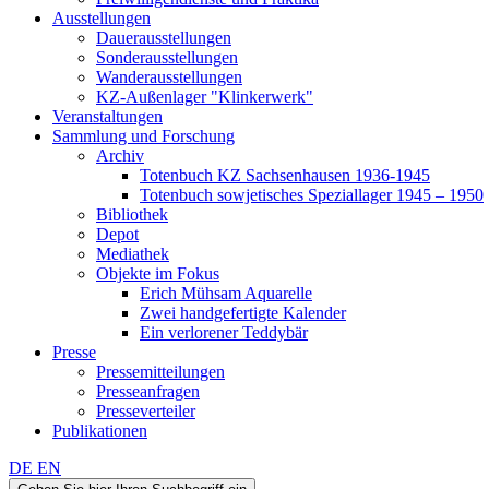
Ausstellungen
Dauerausstellungen
Sonderausstellungen
Wanderausstellungen
KZ-Außenlager "Klinkerwerk"
Veranstaltungen
Sammlung und Forschung
Archiv
Totenbuch KZ Sachsenhausen 1936-1945
Totenbuch sowjetisches Speziallager 1945 – 1950
Bibliothek
Depot
Mediathek
Objekte im Fokus
Erich Mühsam Aquarelle
Zwei handgefertigte Kalender
Ein verlorener Teddybär
Presse
Pressemitteilungen
Presseanfragen
Presseverteiler
Publikationen
DE
EN