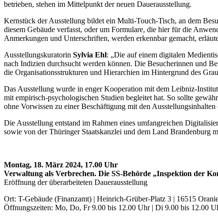
betrieben, stehen im Mittelpunkt der neuen Dauerausstellung.
Kernstück der Ausstellung bildet ein Multi-Touch-Tisch, an dem Bes
diesem Gebäude verfasst, oder um Formulare, die hier für die Anwe
Anmerkungen und Unterschriften, werden erkennbar gemacht, erläutert
Ausstellungskuratorin
Sylvia Ehl
: „Die auf einem digitalen Medienti
nach Indizien durchsucht werden können. Die Besucherinnen und Bes
die Organisationsstrukturen und Hierarchien im Hintergrund des Gra
Das Ausstellung wurde in enger Kooperation mit dem Leibniz-Institu
mit empirisch-psychologischen Studien begleitet hat. So sollte gew
ohne Vorwissen zu einer Beschäftigung mit den Ausstellungsinhalten 
Die Ausstellung entstand im Rahmen eines umfangreichen Digitalisi
sowie von der Thüringer Staatskanzlei und dem Land Brandenburg mi
Montag, 18. März 2024, 17.00 Uhr
Verwaltung als Verbrechen. Die SS-Behörde „Inspektion der Ko
Eröffnung der überarbeiteten Dauerausstellung
Ort: T-Gebäude (Finanzamt) | Heinrich-Grüber-Platz 3 | 16515 Orani
Öffnungszeiten: Mo, Do, Fr 9.00 bis 12.00 Uhr | Di 9.00 bis 12.00 