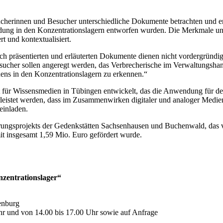
ucherinnen und Besucher unterschiedliche Dokumente betrachten und en
ndung in den Konzentrationslagern entworfen wurden. Die Merkmale u
 und kontextualisiert.
sch präsentierten und erläuterten Dokumente dienen nicht vordergründig
ucher sollen angeregt werden, das Verbrecherische im Verwaltungshan
uens in den Konzentrationslagern zu erkennen.“
t für Wissensmedien in Tübingen entwickelt, das die Anwendung für den
ährleistet werden, dass im Zusammenwirken digitaler und analoger Medi
einladen.
erungsprojekts der Gedenkstätten Sachsenhausen und Buchenwald, das 
t insgesamt 1,59 Mio. Euro gefördert wurde.
nzentrationslager“
enburg
Uhr und von 14.00 bis 17.00 Uhr sowie auf Anfrage