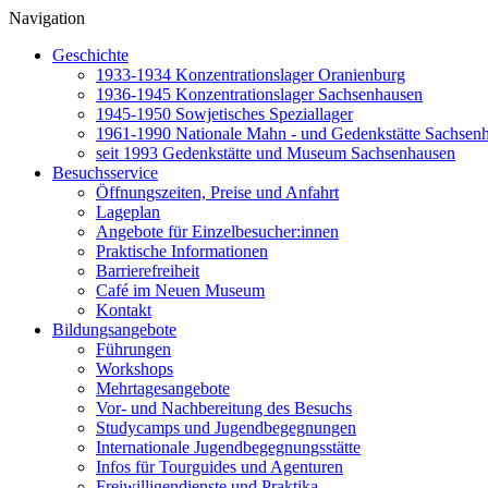
Navigation
Geschichte
1933-1934 Konzentrationslager Oranienburg
1936-1945 Konzentrationslager Sachsenhausen
1945-1950 Sowjetisches Speziallager
1961-1990 Nationale Mahn - und Gedenkstätte Sachsen
seit 1993 Gedenkstätte und Museum Sachsenhausen
Besuchsservice
Öffnungszeiten, Preise und Anfahrt
Lageplan
Angebote für Einzelbesucher:innen
Praktische Informationen
Barrierefreiheit
Café im Neuen Museum
Kontakt
Bildungsangebote
Führungen
Workshops
Mehrtagesangebote
Vor- und Nachbereitung des Besuchs
Studycamps und Jugendbegegnungen
Internationale Jugendbegegnungsstätte
Infos für Tourguides und Agenturen
Freiwilligendienste und Praktika