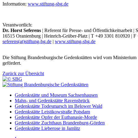
Information:
www.stiftung-sbg.de
Verantwortlich:
Dr. Horst Seferens
| Referent für Presse- und Öffentlichkeitsarbeit 
16515 Oranienburg | Heinrich-Grüber-Platz | T +49 3301 810920 | 
seferens(at)stiftung-bg.de
|
www.stiftung-sbg.de
Die Stiftung Brandenburgische Gedenkstätten wird vom Ministerium 
gefördert.
Zurück zur Übersicht
Gedenkstätte und Museum Sachsenhausen
Mahn- und Gedenkstätte Ravensbrück
Gedenkstätte Todesmarsch im Belower Wald
Gedenkstätte Leistikowstraße Potsdam
Gedenkstätte Opfer der Euthanasie-Morde
Gedenkstätte Zuchthaus Brandenburg-Görden
Gedenkstätte Lieberose in Jamlitz