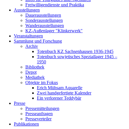
Freiwilligendienste und Praktika
Ausstellungen
Dauerausstellungen
Sonderausstellungen
Wanderausstellungen
KZ-Außenlager "Klinkerwerk"
Veranstaltungen
Sammlung und Forschung
Archiv
Totenbuch KZ Sachsenhausen 1936-1945
Totenbuch sowjetisches Speziallager 1945 –
1950
Bibliothek
Depot
Mediathek
Objekte im Fokus
Erich Mühsam Aquarelle
Zwei handgefertigte Kalender
Ein verlorener Teddybär
Presse
Pressemitteilungen
Presseanfragen
Presseverteiler
Publikationen