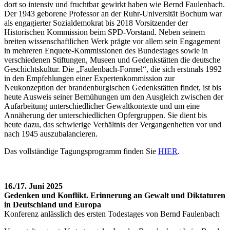
dort so intensiv und fruchtbar gewirkt haben wie Bernd Faulenbach.
Der 1943 geborene Professor an der Ruhr-Universität Bochum war
als engagierter Sozialdemokrat bis 2018 Vorsitzender der
Historischen Kommission beim SPD-Vorstand. Neben seinem
breiten wissenschaftlichen Werk prägte vor allem sein Engagement
in mehreren Enquete-Kommissionen des Bundestages sowie in
verschiedenen Stiftungen, Museen und Gedenkstätten die deutsche
Geschichtskultur. Die „Faulenbach-Formel“, die sich erstmals 1992
in den Empfehlungen einer Expertenkommission zur
Neukonzeption der brandenburgischen Gedenkstätten findet, ist bis
heute Ausweis seiner Bemühungen um den Ausgleich zwischen der
Aufarbeitung unterschiedlicher Gewaltkontexte und um eine
Annäherung der unterschiedlichen Opfergruppen. Sie dient bis
heute dazu, das schwierige Verhältnis der Vergangenheiten vor und
nach 1945 auszubalancieren.
Das vollständige Tagungsprogramm finden Sie
HIER
.
16./17. Juni 2025
Gedenken und Konflikt. Erinnerung an Gewalt und Diktaturen
in Deutschland und Europa
Konferenz anlässlich des ersten Todestages von Bernd Faulenbach