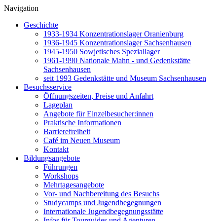
Navigation
Geschichte
1933-1934 Konzentrationslager Oranienburg
1936-1945 Konzentrationslager Sachsenhausen
1945-1950 Sowjetisches Speziallager
1961-1990 Nationale Mahn - und Gedenkstätte
Sachsenhausen
seit 1993 Gedenkstätte und Museum Sachsenhausen
Besuchsservice
Öffnungszeiten, Preise und Anfahrt
Lageplan
Angebote für Einzelbesucher:innen
Praktische Informationen
Barrierefreiheit
Café im Neuen Museum
Kontakt
Bildungsangebote
Führungen
Workshops
Mehrtagesangebote
Vor- und Nachbereitung des Besuchs
Studycamps und Jugendbegegnungen
Internationale Jugendbegegnungsstätte
Infos für Tourguides und Agenturen