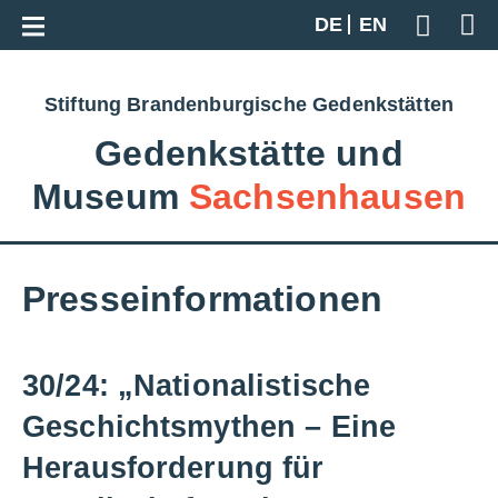
Zur Gesamtübersicht
DE
EN
Geben S
Stiftung Brandenburgische Gedenkstätten
Gedenkstätte und
Museum
Sachsenhausen
Presseinformationen
30/24: „Nationalistische
Geschichtsmythen – Eine
Herausforderung für