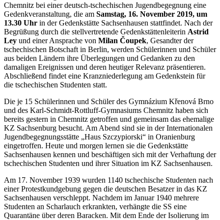
Chemnitz bei einer deutsch-tschechischen Jugendbegegnung eine
Gedenkveranstaltung, die am
Samstag, 16. November 2019, um
13.30 Uhr
in der Gedenkstätte Sachsenhausen stattfindet. Nach der
Begrüßung durch die stellvertretende Gedenkstättenleiterin
Astrid
Ley
und einer Ansprache von
Milan Čoupek
, Gesandter der
tschechischen Botschaft in Berlin, werden Schülerinnen und Schüler
aus beiden Ländern ihre Überlegungen und Gedanken zu den
damaligen Ereignissen und deren heutiger Relevanz präsentieren.
Abschließend findet eine Kranzniederlegung am Gedenkstein für
die tschechischen Studenten statt.
Die je 15 Schülerinnen und Schüler des Gymnázium Křenová Brno
und des Karl-Schmidt-Rottluff-Gymnasiums Chemnitz haben sich
bereits gestern in Chemnitz getroffen und gemeinsam das ehemalige
KZ Sachsenburg besucht. Am Abend sind sie in der Internationalen
Jugendbegegnungsstätte „Haus Szczypiorski“ in Oranienburg
eingetroffen. Heute und morgen lernen sie die Gedenkstätte
Sachsenhausen kennen und beschäftigen sich mit der Verhaftung der
tschechischen Studenten und ihrer Situation im KZ Sachsenhausen.
Am 17. November 1939 wurden 1140 tschechische Studenten nach
einer Protestkundgebung gegen die deutschen Besatzer in das KZ
Sachsenhausen verschleppt. Nachdem im Januar 1940 mehrere
Studenten an Scharlauch erkrankten, verhängte die SS eine
Quarantäne über deren Baracken. Mit dem Ende der Isolierung im