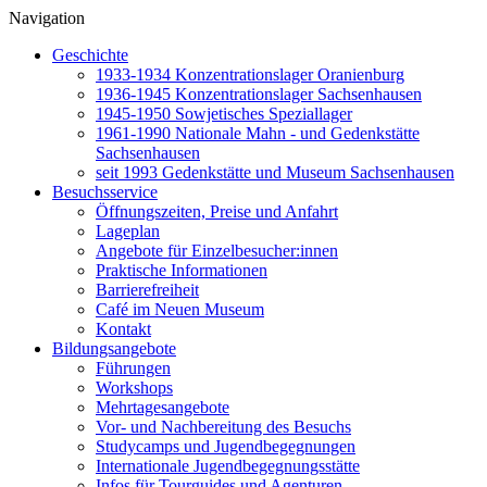
Navigation
Geschichte
1933-1934 Konzentrationslager Oranienburg
1936-1945 Konzentrationslager Sachsenhausen
1945-1950 Sowjetisches Speziallager
1961-1990 Nationale Mahn - und Gedenkstätte
Sachsenhausen
seit 1993 Gedenkstätte und Museum Sachsenhausen
Besuchsservice
Öffnungszeiten, Preise und Anfahrt
Lageplan
Angebote für Einzelbesucher:innen
Praktische Informationen
Barrierefreiheit
Café im Neuen Museum
Kontakt
Bildungsangebote
Führungen
Workshops
Mehrtagesangebote
Vor- und Nachbereitung des Besuchs
Studycamps und Jugendbegegnungen
Internationale Jugendbegegnungsstätte
Infos für Tourguides und Agenturen