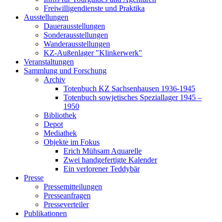
Freiwilligendienste und Praktika
Ausstellungen
Dauerausstellungen
Sonderausstellungen
Wanderausstellungen
KZ-Außenlager "Klinkerwerk"
Veranstaltungen
Sammlung und Forschung
Archiv
Totenbuch KZ Sachsenhausen 1936-1945
Totenbuch sowjetisches Speziallager 1945 –
1950
Bibliothek
Depot
Mediathek
Objekte im Fokus
Erich Mühsam Aquarelle
Zwei handgefertigte Kalender
Ein verlorener Teddybär
Presse
Pressemitteilungen
Presseanfragen
Presseverteiler
Publikationen