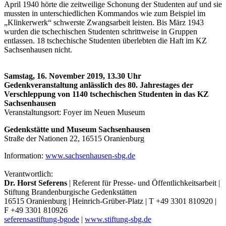
April 1940 hörte die zeitweilige Schonung der Studenten auf und sie
mussten in unterschiedlichen Kommandos wie zum Beispiel im
„Klinkerwerk“ schwerste Zwangsarbeit leisten. Bis März 1943
wurden die tschechischen Studenten schrittweise in Gruppen
entlassen. 18 tschechische Studenten überlebten die Haft im KZ
Sachsenhausen nicht.
Samstag, 16. November 2019, 13.30 Uhr
Gedenkveranstaltung anlässlich des 80. Jahrestages der
Verschleppung von 1140 tschechischen Studenten in das KZ
Sachsenhausen
Veranstaltungsort: Foyer im Neuen Museum
Gedenkstätte und Museum Sachsenhausen
Straße der Nationen 22, 16515 Oranienburg
Information:
www.sachsenhausen-sbg.de
Verantwortlich:
Dr. Horst Seferens
| Referent für Presse- und Öffentlichkeitsarbeit |
Stiftung Brandenburgische Gedenkstätten
16515 Oranienburg | Heinrich-Grüber-Platz | T +49 3301 810920 |
F +49 3301 810926
seferens
a
stiftung-bg
o
de
|
www.stiftung-sbg.de