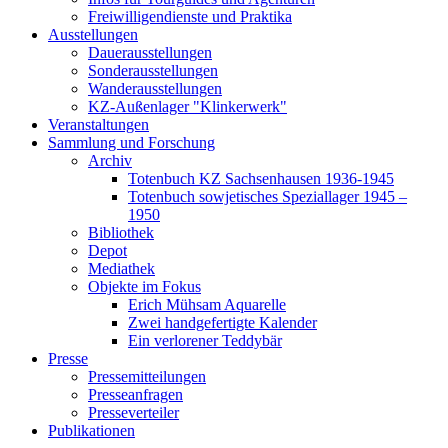
Freiwilligendienste und Praktika
Ausstellungen
Dauerausstellungen
Sonderausstellungen
Wanderausstellungen
KZ-Außenlager "Klinkerwerk"
Veranstaltungen
Sammlung und Forschung
Archiv
Totenbuch KZ Sachsenhausen 1936-1945
Totenbuch sowjetisches Speziallager 1945 –
1950
Bibliothek
Depot
Mediathek
Objekte im Fokus
Erich Mühsam Aquarelle
Zwei handgefertigte Kalender
Ein verlorener Teddybär
Presse
Pressemitteilungen
Presseanfragen
Presseverteiler
Publikationen