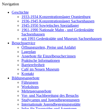
Navigation
Geschichte
1933-1934 Konzentrationslager Oranienburg
1936-1945 Konzentrationslager Sachsenhausen
1945-1950 Sowjetisches Speziallager
1961-1990 Nationale Mahn - und Gedenkstätte
Sachsenhausen
seit 1993 Gedenkstätte und Museum Sachsenhausen
Besuchsservice
Öffnungszeiten, Preise und Anfahrt
Lageplan
Angebote für Einzelbesucher:innen
Praktische Informationen
Barrierefreiheit
Café im Neuen Museum
Kontakt
Bildungsangebote
Führungen
Workshops
Mehrtagesangebote
Vor- und Nachbereitung des Besuchs
Studycamps und Jugendbegegnungen
Internationale Jugendbegegnungsstätte
Infos für Tourguides und Agenturen