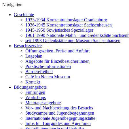
Navigation
Geschichte
1933-1934 Konzentrationslager Oranienburg
1936-1945 Konzentrationslager Sachsenhausen
1945-1950 Sowjetisches Speziallager
1961-1990 Nationale Mahn - und Gedenkstätte Sachsen
seit 1993 Gedenkstätte und Museum Sachsenhausen
Besuchsservice
Öffnungszeiten, Preise und Anfahrt
Lageplan
Angebote für Einzelbesucher:innen
Praktische Informationen
Barrierefreiheit
Café im Neuen Museum
Kontakt
Bildungsangebote
Führungen
Workshops
Mehrtagesangebote
Vor- und Nachbereitung des Besuchs
Studycamps und Jugendbegegnungen
Internationale Jugendbegegnungsstätte
Infos für Tourguides und Agenturen
Freiwilligendienste und Praktika