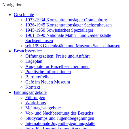
Navigation
Geschichte
1933-1934 Konzentrationslager Oranienburg
1936-1945 Konzentrationslager Sachsenhausen
1945-1950 Sowjetisches Speziallager
1961-1990 Nationale Mahn - und Gedenkstätte
Sachsenhausen
seit 1993 Gedenkstätte und Museum Sachsenhausen
Besuchsservice
Öffnungszeiten, Preise und Anfahrt
Lageplan
Angebote für Einzelbesucher:innen
Praktische Informationen
Barrierefreiheit
Café im Neuen Museum
Kontakt
Bildungsangebote
Führungen
Workshops
Mehrtagesangebote
Vor- und Nachbereitung des Besuchs
Studycamps und Jugendbegegnungen
Internationale Jugendbegegnungsstätte
Infos für Tourguides und Agenturen