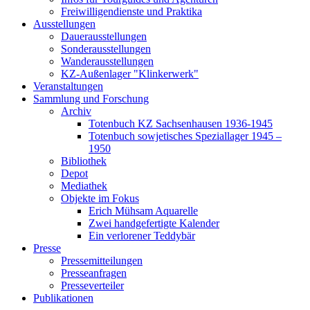
Freiwilligendienste und Praktika
Ausstellungen
Dauerausstellungen
Sonderausstellungen
Wanderausstellungen
KZ-Außenlager "Klinkerwerk"
Veranstaltungen
Sammlung und Forschung
Archiv
Totenbuch KZ Sachsenhausen 1936-1945
Totenbuch sowjetisches Speziallager 1945 –
1950
Bibliothek
Depot
Mediathek
Objekte im Fokus
Erich Mühsam Aquarelle
Zwei handgefertigte Kalender
Ein verlorener Teddybär
Presse
Pressemitteilungen
Presseanfragen
Presseverteiler
Publikationen