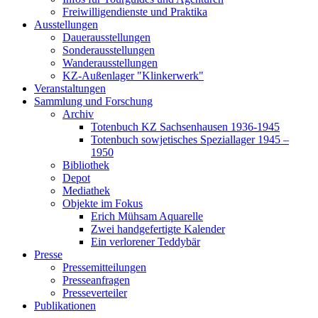
Freiwilligendienste und Praktika
Ausstellungen
Dauerausstellungen
Sonderausstellungen
Wanderausstellungen
KZ-Außenlager "Klinkerwerk"
Veranstaltungen
Sammlung und Forschung
Archiv
Totenbuch KZ Sachsenhausen 1936-1945
Totenbuch sowjetisches Speziallager 1945 –
1950
Bibliothek
Depot
Mediathek
Objekte im Fokus
Erich Mühsam Aquarelle
Zwei handgefertigte Kalender
Ein verlorener Teddybär
Presse
Pressemitteilungen
Presseanfragen
Presseverteiler
Publikationen