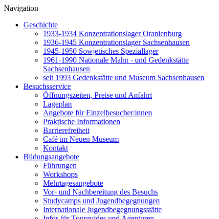
Navigation
Geschichte
1933-1934 Konzentrationslager Oranienburg
1936-1945 Konzentrationslager Sachsenhausen
1945-1950 Sowjetisches Speziallager
1961-1990 Nationale Mahn - und Gedenkstätte
Sachsenhausen
seit 1993 Gedenkstätte und Museum Sachsenhausen
Besuchsservice
Öffnungszeiten, Preise und Anfahrt
Lageplan
Angebote für Einzelbesucher:innen
Praktische Informationen
Barrierefreiheit
Café im Neuen Museum
Kontakt
Bildungsangebote
Führungen
Workshops
Mehrtagesangebote
Vor- und Nachbereitung des Besuchs
Studycamps und Jugendbegegnungen
Internationale Jugendbegegnungsstätte
Infos für Tourguides und Agenturen