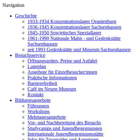
Navigation
Geschichte
1933-1934 Konzentrationslager Oranienburg
1936-1945 Konzentrationslager Sachsenhausen
1945-1950 Sowjetisches Speziallager
1961-1990 Nationale Mahn - und Gedenkstätte
Sachsenhausen
seit 1993 Gedenkstätte und Museum Sachsenhausen
Besuchsservice
Öffnungszeiten, Preise und Anfahrt
Lageplan
Angebote für Einzelbesucher:innen
Praktische Informationen
Barrierefreiheit
Café im Neuen Museum
Kontakt
Bildungsangebote
Führungen
Workshops
Mehrtagesangebote
Vor- und Nachbereitung des Besuchs
Studycamps und Jugendbegegnungen
Internationale Jugendbegegnungsstätte
Infos für Tourguides und Agenturen