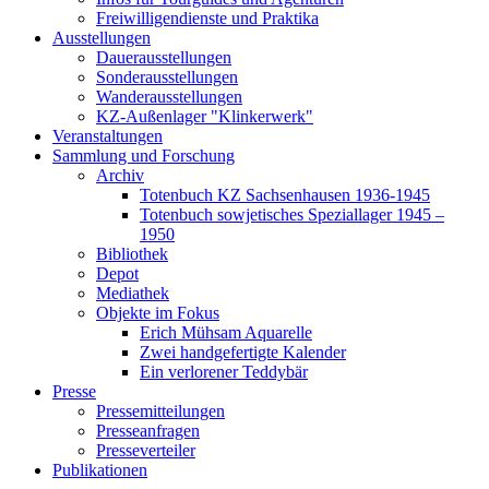
Freiwilligendienste und Praktika
Ausstellungen
Dauerausstellungen
Sonderausstellungen
Wanderausstellungen
KZ-Außenlager "Klinkerwerk"
Veranstaltungen
Sammlung und Forschung
Archiv
Totenbuch KZ Sachsenhausen 1936-1945
Totenbuch sowjetisches Speziallager 1945 –
1950
Bibliothek
Depot
Mediathek
Objekte im Fokus
Erich Mühsam Aquarelle
Zwei handgefertigte Kalender
Ein verlorener Teddybär
Presse
Pressemitteilungen
Presseanfragen
Presseverteiler
Publikationen