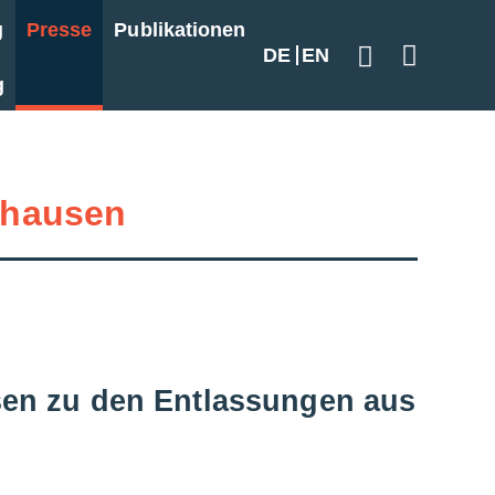
g
Presse
Publikationen
DE
EN
Geben Sie hier
g
hausen
sen zu den Entlassungen aus