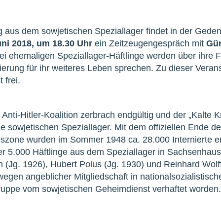
g aus dem sowjetischen Speziallager findet in der Geden
uni 2018, um 18.30 Uhr
ein Zeitzeugengespräch mit
Gün
rei ehemaligen Speziallager-Häftlinge werden über ihre 
erung für ihr weiteres Leben sprechen. Zu dieser Veran
 frei.
nti-Hitler-Koalition zerbrach endgültig und der „Kalte K
e sowjetischen Speziallager. Mit dem offiziellen Ende de
gszone wurden im Sommer 1948 ca. 28.000 Internierte e
r 5.000 Häftlinge aus dem Speziallager in Sachsenhaus
(Jg. 1926), Hubert Polus (Jg. 1930) und Reinhard Wolff
gen angeblicher Mitgliedschaft in nationalsozialistisch
ruppe vom sowjetischen Geheimdienst verhaftet worden.