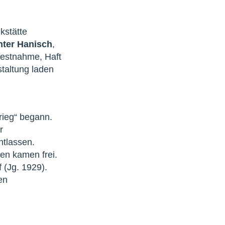
kstätte
ter Hanisch
,
Festnahme, Haft
staltung laden
rieg“ begann.
r
ntlassen.
en kamen frei.
 (Jg. 1929).
en