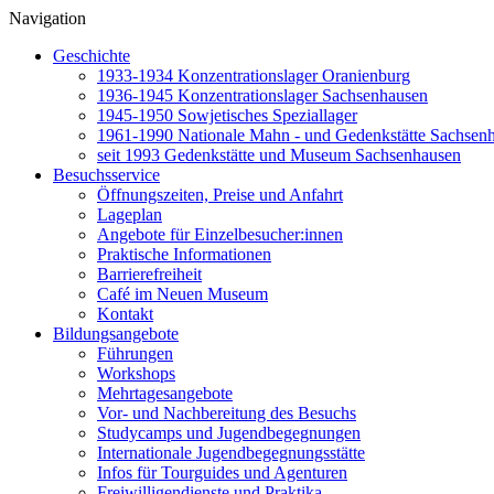
Navigation
Geschichte
1933-1934 Konzentrationslager Oranienburg
1936-1945 Konzentrationslager Sachsenhausen
1945-1950 Sowjetisches Speziallager
1961-1990 Nationale Mahn - und Gedenkstätte Sachsen
seit 1993 Gedenkstätte und Museum Sachsenhausen
Besuchsservice
Öffnungszeiten, Preise und Anfahrt
Lageplan
Angebote für Einzelbesucher:innen
Praktische Informationen
Barrierefreiheit
Café im Neuen Museum
Kontakt
Bildungsangebote
Führungen
Workshops
Mehrtagesangebote
Vor- und Nachbereitung des Besuchs
Studycamps und Jugendbegegnungen
Internationale Jugendbegegnungsstätte
Infos für Tourguides und Agenturen
Freiwilligendienste und Praktika