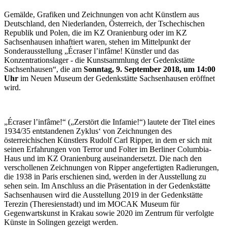
Gemälde, Grafiken und Zeichnungen von acht Künstlern aus
Deutschland, den Niederlanden, Österreich, der Tschechischen
Republik und Polen, die im KZ Oranienburg oder im KZ
Sachsenhausen inhaftiert waren, stehen im Mittelpunkt der
Sonderausstellung „Écraser l’infâme! Künstler und das
Konzentrationslager - die Kunstsammlung der Gedenkstätte
Sachsenhausen“, die am
Sonntag, 9. September 2018, um 14:00
Uhr
im Neuen Museum der Gedenkstätte Sachsenhausen eröffnet
wird.
„Écraser l’infâme!“ („Zerstört die Infamie!“) lautete der Titel eines
1934/35 entstandenen Zyklus‘ von Zeichnungen des
österreichischen Künstlers Rudolf Carl Ripper, in dem er sich mit
seinen Erfahrungen von Terror und Folter im Berliner Columbia-
Haus und im KZ Oranienburg auseinandersetzt. Die nach den
verschollenen Zeichnungen von Ripper angefertigten Radierungen,
die 1938 in Paris erschienen sind, werden in der Ausstellung zu
sehen sein. Im Anschluss an die Präsentation in der Gedenkstätte
Sachsenhausen wird die Ausstellung 2019 in der Gedenkstätte
Terezin (Theresienstadt) und im MOCAK Museum für
Gegenwartskunst in Krakau sowie 2020 im Zentrum für verfolgte
Künste in Solingen gezeigt werden.