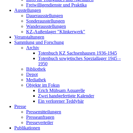
Freiwilligendienste und Praktika
Ausstellungen
Dauerausstellungen
Sonderausstellungen
Wanderausstellungen
KZ-Außenlager "Klinkerwerk"
Veranstaltungen
Sammlung und Forschung
Archiv
Totenbuch KZ Sachsenhausen 1936-1945
Totenbuch sowjetisches Speziallager 1945 –
1950
Bibliothek
Depot
Mediathek
Objekte im Fokus
Erich Mühsam Aquarelle
Zwei handgefertigte Kalender
Ein verlorener Teddybär
Presse
Pressemitteilungen
Presseanfragen
Presseverteiler
Publikationen