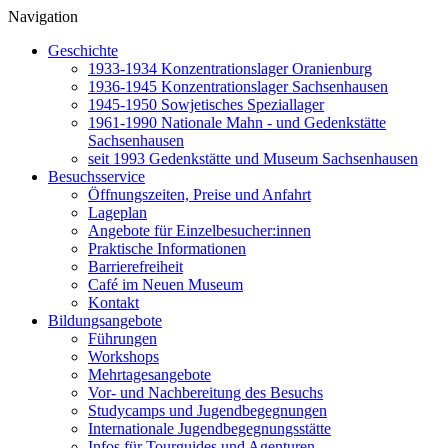
Navigation
Geschichte
1933-1934 Konzentrationslager Oranienburg
1936-1945 Konzentrationslager Sachsenhausen
1945-1950 Sowjetisches Speziallager
1961-1990 Nationale Mahn - und Gedenkstätte
Sachsenhausen
seit 1993 Gedenkstätte und Museum Sachsenhausen
Besuchsservice
Öffnungszeiten, Preise und Anfahrt
Lageplan
Angebote für Einzelbesucher:innen
Praktische Informationen
Barrierefreiheit
Café im Neuen Museum
Kontakt
Bildungsangebote
Führungen
Workshops
Mehrtagesangebote
Vor- und Nachbereitung des Besuchs
Studycamps und Jugendbegegnungen
Internationale Jugendbegegnungsstätte
Infos für Tourguides und Agenturen