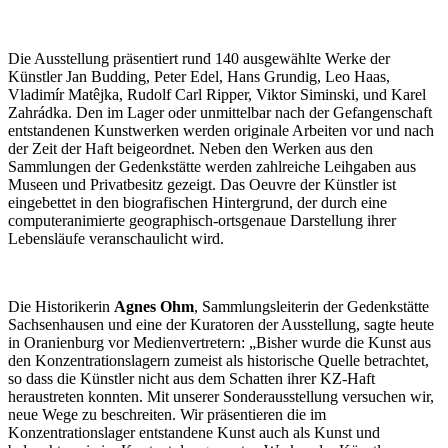
Die Ausstellung präsentiert rund 140 ausgewählte Werke der
Künstler Jan Budding, Peter Edel, Hans Grundig, Leo Haas,
Vladimír Matêjka, Rudolf Carl Ripper, Viktor Siminski, und Karel
Zahrádka. Den im Lager oder unmittelbar nach der Gefangenschaft
entstandenen Kunstwerken werden originale Arbeiten vor und nach
der Zeit der Haft beigeordnet. Neben den Werken aus den
Sammlungen der Gedenkstätte werden zahlreiche Leihgaben aus
Museen und Privatbesitz gezeigt. Das Oeuvre der Künstler ist
eingebettet in den biografischen Hintergrund, der durch eine
computeranimierte geographisch-ortsgenaue Darstellung ihrer
Lebensläufe veranschaulicht wird.
Die Historikerin
Agnes Ohm
, Sammlungsleiterin der Gedenkstätte
Sachsenhausen und eine der Kuratoren der Ausstellung, sagte heute
in Oranienburg vor Medienvertretern: „Bisher wurde die Kunst aus
den Konzentrationslagern zumeist als historische Quelle betrachtet,
so dass die Künstler nicht aus dem Schatten ihrer KZ-Haft
heraustreten konnten. Mit unserer Sonderausstellung versuchen wir,
neue Wege zu beschreiten. Wir präsentieren die im
Konzentrationslager entstandene Kunst auch als Kunst und