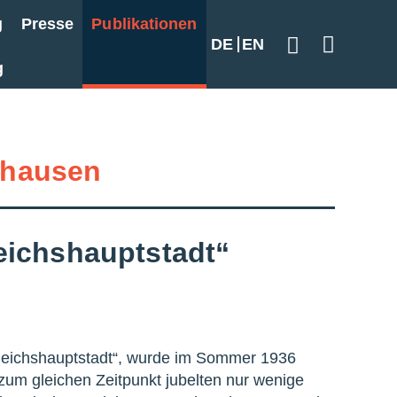
g
Presse
Publikationen
DE
EN
Geben Sie hier
g
hausen
eichshauptstadt“
Reichshauptstadt“, wurde im Sommer 1936
 zum gleichen Zeitpunkt jubelten nur wenige