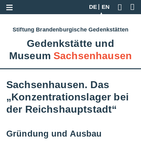
Go back to overview
DE
EN
Geben S
Stiftung Brandenburgische Gedenkstätten
Gedenkstätte und
Museum
Sachsenhausen
Sachsenhausen. Das
„Konzentrationslager bei
der Reichshauptstadt“
Gründung und Ausbau