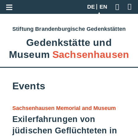
Go back to overview
DE
EN
Geben S
Stiftung Brandenburgische Gedenkstätten
Gedenkstätte und
Museum
Sachsenhausen
Events
Sachsenhausen Memorial and Museum
Exilerfahrungen von
jüdischen Geflüchteten in