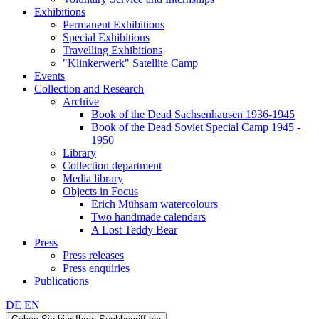
Exhibitions
Permanent Exhibitions
Special Exhibitions
Travelling Exhibitions
"Klinkerwerk" Satellite Camp
Events
Collection and Research
Archive
Book of the Dead Sachsenhausen 1936-1945
Book of the Dead Soviet Special Camp 1945 -
1950
Library
Collection department
Media library
Objects in Focus
Erich Mühsam watercolours
Two handmade calendars
A Lost Teddy Bear
Press
Press releases
Press enquiries
Publications
DE
EN