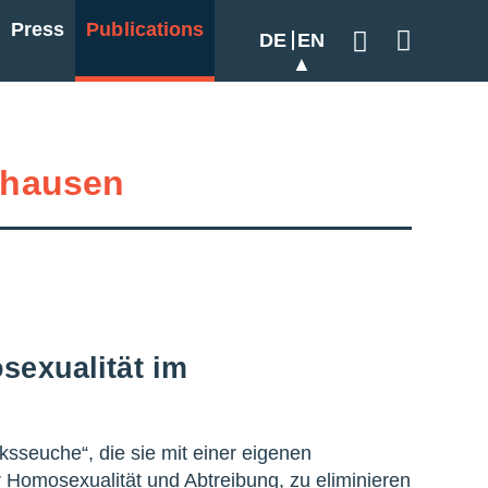
Press
Publications
DE
EN
Geben Sie hier
hausen
exualität im
ksseuche“, die sie mit einer eigenen
 Homosexualität und Abtreibung, zu eliminieren