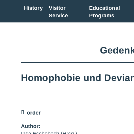
History
Visitor
Educational
Go back to overview
Service
Programs
Gedenk
Homophobie und Devia
order
Author:
Insa Eschebach (Hrsg.)