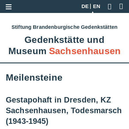
Go back to overview
DE
EN
Geben S
Stiftung Brandenburgische Gedenkstätten
Gedenkstätte und
Museum
Sachsenhausen
Meilensteine
Gestapohaft in Dresden, KZ
Sachsenhausen, Todesmarsch
(1943-1945)