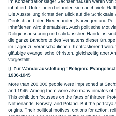
Im Konzentrationslager Sachsenhausen waren von 
inhaftiert. Unter ihnen befanden sich auch viele Hä
Die Ausstellung richtet den Blick auf die Schicksale
Deutschland, den Niederlanden, Norwegen und Polen
Inhaftierten wird thematisiert. Auch politische Moti
Religionsausübung und solidarischen Handelns sind
die ganze Bandbreite des Verhaltens dieser Gruppe
im Lager zu veranschaulichen. Kontrastierend werde
gläubige evangelische Christen, gleichzeitig aber
vorgestellt.
Zur Wanderausstellung "Religion: Evangelisc
1936-1945
More than 200,000 people were imprisoned at Sa
and 1945. Among them were also many inmates of Pr
This exhibition focusses on the fates of thirteen Pr
Netherlands, Norway, and Poland. But the portrayals 
origins. Their political motives, options for action, r