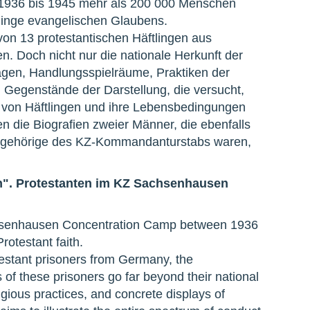
1936 bis 1945 mehr als 200 000 Menschen
ftlinge evangelischen Glaubens.
 von 13 protestantischen Häftlingen aus
. Doch nicht nur die nationale Herkunft der
vlagen, Handlungsspielräume, Praktiken der
 Gegenstände der Darstellung, die versucht,
 von Häftlingen und ihre Lebensbedingungen
n die Biografien zweier Männer, die ebenfalls
 Angehörige des KZ-Kommandanturstabs waren,
h". Protestanten im KZ Sachsenhausen
chsenhausen Concentration Camp between 1936
otestant faith.
otestant prisoners from Germany, the
of these prisoners go far beyond their national
eligious practices, and concrete displays of