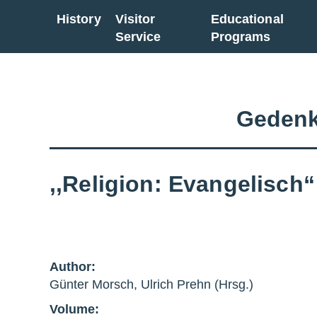
History
Visitor
Educational
Go back to overview
Service
Programs
Gedenk
,,Religion: Evangelisch“
Author:
Günter Morsch, Ulrich Prehn (Hrsg.)
Volume: