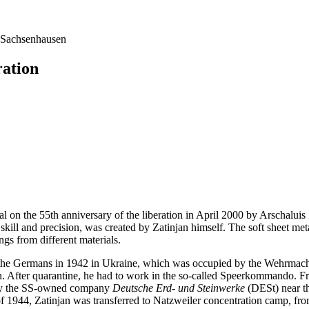
Sachsenhausen
ration
 on the 55th anniversary of the liberation in April 2000 by Arschaluis
ill and precision, was created by Zatinjan himself. The soft sheet me
ngs from different materials.
 the Germans in 1942 in Ukraine, which was occupied by the Wehrmacht
an. After quarantine, he had to work in the so-called Speerkommando. F
up by the SS-owned company
Deutsche Erd- und Steinwerke
(DESt) near t
er of 1944, Zatinjan was transferred to Natzweiler concentration camp,