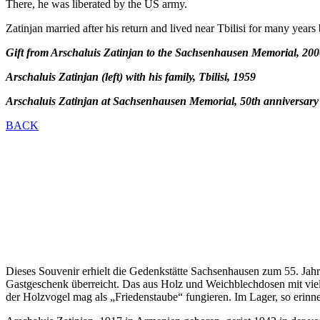
There, he was liberated by the US army.
Zatinjan married after his return and lived near Tbilisi for many years
Gift from Arschaluis Zatinjan to the Sachsenhausen Memorial, 200
Arschaluis Zatinjan (left) with his family, Tbilisi, 1959
Arschaluis Zatinjan at Sachsenhausen Memorial, 50th anniversary o
BACK
Dieses Souvenir erhielt die Gedenkstätte Sachsenhausen zum 55. Jah
Gastgeschenk überreicht. Das aus Holz und Weichblechdosen mit viel
der Holzvogel mag als „Friedenstaube“ fungieren. Im Lager, so erinner