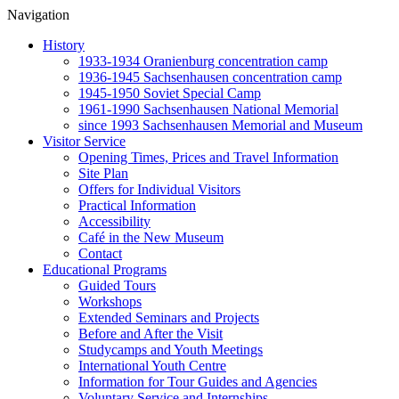
Navigation
History
1933-1934 Oranienburg concentration camp
1936-1945 Sachsenhausen concentration camp
1945-1950 Soviet Special Camp
1961-1990 Sachsenhausen National Memorial
since 1993 Sachsenhausen Memorial and Museum
Visitor Service
Opening Times, Prices and Travel Information
Site Plan
Offers for Individual Visitors
Practical Information
Accessibility
Café in the New Museum
Contact
Educational Programs
Guided Tours
Workshops
Extended Seminars and Projects
Before and After the Visit
Studycamps and Youth Meetings
International Youth Centre
Information for Tour Guides and Agencies
Voluntary Service and Internships