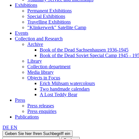
Exhibitions
Permanent Exhibitions
Special Exhibitions
Travelling Exhibitions
"Klinkerwerk" Satellite Camp
Events
Collection and Research
Archive
Book of the Dead Sachsenhausen 1936-1945
Book of the Dead Soviet Special Camp 1945 - 19
Library
Collection department
Media library
Objects in Focus
Erich Mühsam watercolours
Two handmade calendars
A Lost Teddy Bear
Press
Press releases
Press enquiries
Publications
DE
EN
Geben Sie hier Ihren Suchbegriff ein