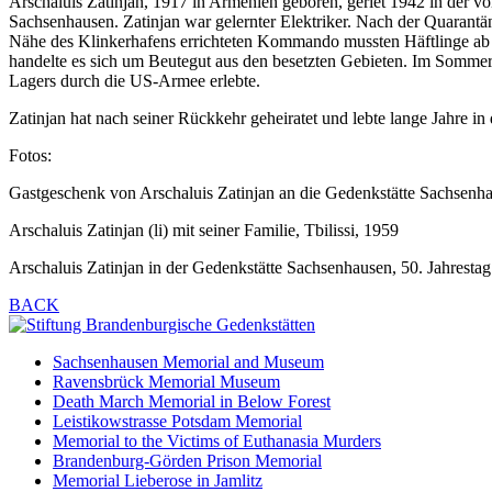
Arschaluis Zatinjan, 1917 in Armenien geboren, geriet 1942 in der v
Sachsenhausen. Zatinjan war gelernter Elektriker. Nach der Quaran
Nähe des Klinkerhafens errichteten Kommando mussten Häftlinge ab 
handelte es sich um Beutegut aus den besetzten Gebieten. Im Sommer
Lagers durch die US-Armee erlebte.
Zatinjan hat nach seiner Rückkehr geheiratet und lebte lange Jahre i
Fotos:
Gastgeschenk von Arschaluis Zatinjan an die Gedenkstätte Sachsenh
Arschaluis Zatinjan (li) mit seiner Familie, Tbilissi, 1959
Arschaluis Zatinjan in der Gedenkstätte Sachsenhausen, 50. Jahresta
BACK
Sachsenhausen Memorial and Museum
Ravensbrück Memorial Museum
Death March Memorial in Below Forest
Leistikowstrasse Potsdam Memorial
Memorial to the Victims of Euthanasia Murders
Brandenburg-Görden Prison Memorial
Memorial Lieberose in Jamlitz