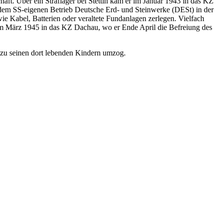
ft. Über ein Straflager bei Stettin kam er im Januar 1943 in das KZ
 dem SS-eigenen Betrieb Deutsche Erd- und Steinwerke (DESt) in der
 Kabel, Batterien oder veraltete Fundanlagen zerlegen. Vielfach
 im März 1945 in das KZ Dachau, wo er Ende April die Befreiung des
e zu seinen dort lebenden Kindern umzog.