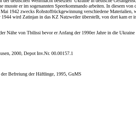
on der deutschen Wehrmacht besetzten Ukraine in deutsche Gefangenscha
täne musste er im sogenannten Speerkommando arbeiten. In diesem von
Mai 1942 zwecks Rohstoffrückgewinnung verschiedene Materialien, wie
 1944 wird Zatinjan in das KZ Natzweiler überstellt, von dort kam er
n der Nähe von Tbilissi bevor er Anfang der 1990er Jahre in die Ukrain
ausen, 2000, Depot Inv.Nr. 00.00157.1
g der Befreiung der Häftlinge, 1995, GuMS