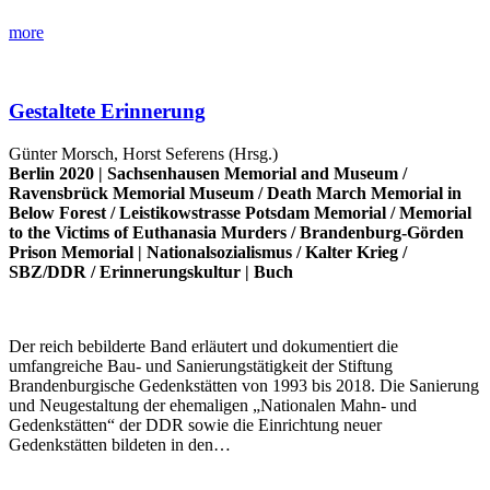
more
Gestaltete Erinnerung
Günter Morsch, Horst Seferens (Hrsg.)
Berlin 2020 |
Sachsenhausen Memorial and Museum
/
Ravensbrück Memorial Museum
/
Death March Memorial in
Below Forest
/
Leistikowstrasse Potsdam Memorial
/
Memorial
to the Victims of Euthanasia Murders
/
Brandenburg-Görden
Prison Memorial
|
Nationalsozialismus
/
Kalter Krieg
/
SBZ/DDR
/
Erinnerungskultur
|
Buch
Der reich bebilderte Band erläutert und dokumentiert die
umfangreiche Bau- und Sanierungstätigkeit der Stiftung
Brandenburgische Gedenkstätten von 1993 bis 2018. Die Sanierung
und Neugestaltung der ehemaligen „Nationalen Mahn- und
Gedenkstätten“ der DDR sowie die Einrichtung neuer
Gedenkstätten bildeten in den…