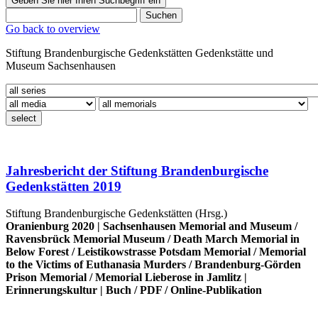
Geben Sie hier Ihren Suchbegriff ein
Suchen
Go back to overview
Stiftung Brandenburgische Gedenkstätten
Gedenkstätte und
Museum
Sachsenhausen
select
Jahresbericht der Stiftung Brandenburgische
Gedenkstätten 2019
Stiftung Brandenburgische Gedenkstätten (Hrsg.)
Oranienburg 2020 |
Sachsenhausen Memorial and Museum
/
Ravensbrück Memorial Museum
/
Death March Memorial in
Below Forest
/
Leistikowstrasse Potsdam Memorial
/
Memorial
to the Victims of Euthanasia Murders
/
Brandenburg-Görden
Prison Memorial
/
Memorial Lieberose in Jamlitz
|
Erinnerungskultur
|
Buch
/
PDF
/
Online-Publikation