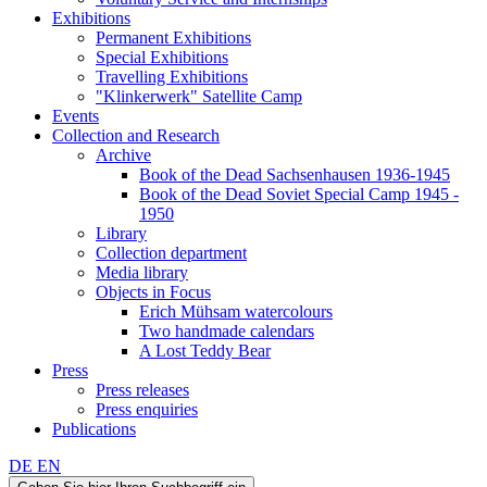
Exhibitions
Permanent Exhibitions
Special Exhibitions
Travelling Exhibitions
"Klinkerwerk" Satellite Camp
Events
Collection and Research
Archive
Book of the Dead Sachsenhausen 1936-1945
Book of the Dead Soviet Special Camp 1945 -
1950
Library
Collection department
Media library
Objects in Focus
Erich Mühsam watercolours
Two handmade calendars
A Lost Teddy Bear
Press
Press releases
Press enquiries
Publications
DE
EN