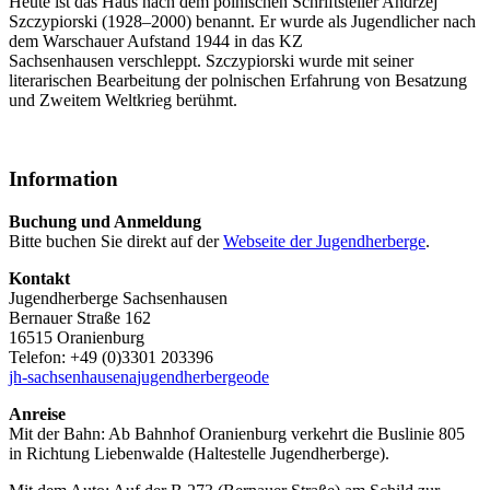
Heute ist das Haus nach dem polnischen Schriftsteller Andrzej
Szczypiorski (1928–2000) benannt. Er wurde als Jugendlicher nach
dem Warschauer Aufstand 1944 in das KZ
Sachsenhausen verschleppt. Szczypiorski wurde mit seiner
literarischen Bearbeitung der polnischen Erfahrung von Besatzung
und Zweitem Weltkrieg berühmt.
Information
Buchung und Anmeldung
Bitte buchen Sie direkt auf der
Webseite der Jugendherberge
.
Kontakt
Jugendherberge Sachsenhausen
Bernauer Straße 162
16515 Oranienburg
Telefon: +49 (0)3301 203396
jh-sachsenhausen
a
jugendherberge
o
de
Anreise
Mit der Bahn: Ab Bahnhof Oranienburg verkehrt die Buslinie 805
in Richtung Liebenwalde (Haltestelle Jugendherberge).