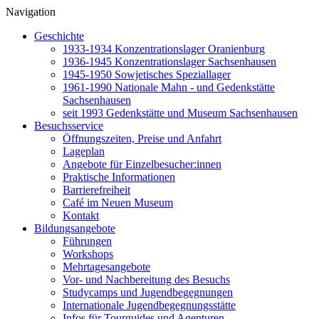
Navigation
Geschichte
1933-1934 Konzentrationslager Oranienburg
1936-1945 Konzentrationslager Sachsenhausen
1945-1950 Sowjetisches Speziallager
1961-1990 Nationale Mahn - und Gedenkstätte
Sachsenhausen
seit 1993 Gedenkstätte und Museum Sachsenhausen
Besuchsservice
Öffnungszeiten, Preise und Anfahrt
Lageplan
Angebote für Einzelbesucher:innen
Praktische Informationen
Barrierefreiheit
Café im Neuen Museum
Kontakt
Bildungsangebote
Führungen
Workshops
Mehrtagesangebote
Vor- und Nachbereitung des Besuchs
Studycamps und Jugendbegegnungen
Internationale Jugendbegegnungsstätte
Infos für Tourguides und Agenturen