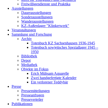
Freiwilligendienste und Praktika
Ausstellungen
Dauerausstellungen
Sonderausstellungen
Wanderausstellungen
KZ-Außenlager "Klinkerwerk"
Veranstaltungen
Sammlung und Forschung
Archiv
Totenbuch KZ Sachsenhausen 1936-1945
Totenbuch sowjetisches Speziallager 1945 –
1950
Bibliothek
Depot
Mediathek
Objekte im Fokus
Erich Mühsam Aquarelle
Zwei handgefertigte Kalender
Ein verlorener Teddybär
Presse
Pressemitteilungen
Presseanfragen
Presseverteiler
Publikationen