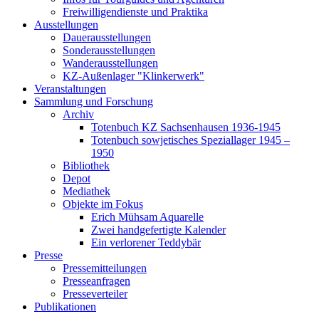
Freiwilligendienste und Praktika
Ausstellungen
Dauerausstellungen
Sonderausstellungen
Wanderausstellungen
KZ-Außenlager "Klinkerwerk"
Veranstaltungen
Sammlung und Forschung
Archiv
Totenbuch KZ Sachsenhausen 1936-1945
Totenbuch sowjetisches Speziallager 1945 –
1950
Bibliothek
Depot
Mediathek
Objekte im Fokus
Erich Mühsam Aquarelle
Zwei handgefertigte Kalender
Ein verlorener Teddybär
Presse
Pressemitteilungen
Presseanfragen
Presseverteiler
Publikationen