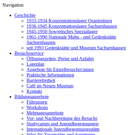
Navigation
Geschichte
1933-1934 Konzentrationslager Oranienburg
1936-1945 Konzentrationslager Sachsenhausen
1945-1950 Sowjetisches Speziallager
1961-1990 Nationale Mahn - und Gedenkstätte
Sachsenhausen
seit 1993 Gedenkstätte und Museum Sachsenhausen
Besuchsservice
Öffnungszeiten, Preise und Anfahrt
Lageplan
Angebote für Einzelbesucher:innen
Praktische Informationen
Barrierefreiheit
Café im Neuen Museum
Kontakt
Bildungsangebote
Führungen
Workshops
Mehrtagesangebote
Vor- und Nachbereitung des Besuchs
Studycamps und Jugendbegegnungen
Internationale Jugendbegegnungsstätte
Infos für Tourguides und Agenturen