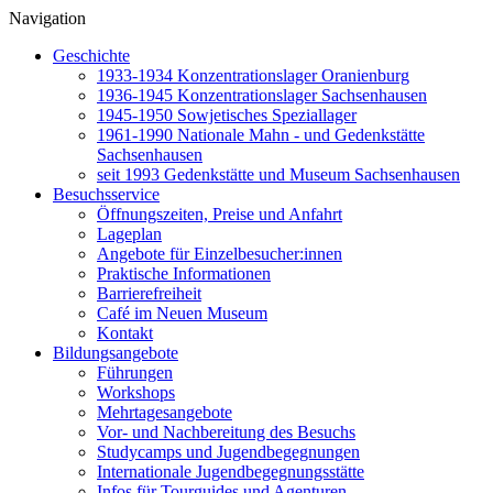
Navigation
Geschichte
1933-1934 Konzentrationslager Oranienburg
1936-1945 Konzentrationslager Sachsenhausen
1945-1950 Sowjetisches Speziallager
1961-1990 Nationale Mahn - und Gedenkstätte
Sachsenhausen
seit 1993 Gedenkstätte und Museum Sachsenhausen
Besuchsservice
Öffnungszeiten, Preise und Anfahrt
Lageplan
Angebote für Einzelbesucher:innen
Praktische Informationen
Barrierefreiheit
Café im Neuen Museum
Kontakt
Bildungsangebote
Führungen
Workshops
Mehrtagesangebote
Vor- und Nachbereitung des Besuchs
Studycamps und Jugendbegegnungen
Internationale Jugendbegegnungsstätte
Infos für Tourguides und Agenturen