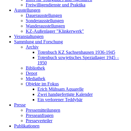
Freiwilligendienste und Praktika
Ausstellungen
Dauerausstellungen
Sonderausstellungen
Wanderausstellungen
KZ-Außenlager "Klinkerwerk"
Veranstaltungen
Sammlung und Forschung
Archiv
Totenbuch KZ Sachsenhausen 1936-1945
Totenbuch sowjetisches Speziallager 1945 –
1950
Bibliothek
Depot
Mediathek
Objekte im Fokus
Erich Mühsam Aquarelle
Zwei handgefertigte Kalender
Ein verlorener Teddybär
Presse
Pressemitteilungen
Presseanfragen
Presseverteiler
Publikationen