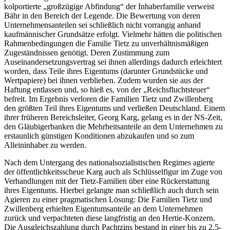
kolportierte „großzügige Abfindung“ der Inhaberfamilie verweist
Bähr in den Bereich der Legende. Die Bewertung von deren
Unternehmensanteilen sei schließlich nicht vorrangig anhand
kaufmännischer Grundsätze erfolgt. Vielmehr hätten die politischen
Rahmenbedingungen die Familie Tietz zu unverhältnismäßigen
Zugeständnissen genötigt. Deren Zustimmung zum
Auseinandersetzungsvertrag sei ihnen allerdings dadurch erleichtert
worden, dass Teile ihres Eigentums (darunter Grundstücke und
Wertpapiere) bei ihnen verblieben. Zudem wurden sie aus der
Haftung entlassen und, so hieß es, von der „Reichsfluchtsteuer“
befreit. Im Ergebnis verloren die Familien Tietz und Zwillenberg
den größten Teil ihres Eigentums und verließen Deutschland. Einem
ihrer früheren Bereichsleiter, Georg Karg, gelang es in der NS-Zeit,
den Gläubigerbanken die Mehrheitsanteile an dem Unternehmen zu
erstaunlich günstigen Konditionen abzukaufen und so zum
Alleininhaber zu werden.
Nach dem Untergang des nationalsozialistischen Regimes agierte
der öffentlichkeitsscheue Karg auch als Schlüsselfigur im Zuge von
Verhandlungen mit der Tietz-Familien über eine Rückerstattung
ihres Eigentums. Hierbei gelangte man schließlich auch durch sein
Agieren zu einer pragmatischen Lösung: Die Familien Tietz und
Zwillenberg erhielten Eigentumsanteile an dem Unternehmen
zurück und verpachteten diese langfristig an den Hertie-Konzern.
Die Ausgleichszahlung durch Pachtzins bestand in einer bis zu 2,5-