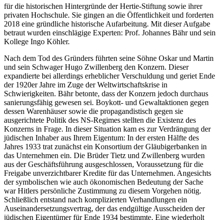
für die historischen Hintergründe der Hertie-Stiftung sowie ihrer
privaten Hochschule. Sie gingen an die Öffentlichkeit und forderten
2018 eine gründliche historische Aufarbeitung. Mit dieser Aufgabe
betraut wurden einschlägige Experten: Prof. Johannes Bähr und sein
Kollege Ingo Köhler.
Nach dem Tod des Gründers führten seine Söhne Oskar und Martin
und sein Schwager Hugo Zwillenberg den Konzern. Dieser
expandierte bei allerdings erheblicher Verschuldung und geriet Ende
der 1920er Jahre im Zuge der Weltwirtschaftskrise in
Schwierigkeiten. Bähr betonte, dass der Konzern jedoch durchaus
sanierungsfähig gewesen sei. Boykott- und Gewaltaktionen gegen
dessen Warenhäuser sowie die propagandistisch gegen sie
ausgerichtete Politik des NS-Regimes stellten die Existenz des
Konzerns in Frage. In dieser Situation kam es zur Verdrängung der
jüdischen Inhaber aus Ihrem Eigentum: In der ersten Hälfte des
Jahres 1933 trat zunächst ein Konsortium der Gläubigerbanken in
das Unternehmen ein. Die Brüder Tietz und Zwillenberg wurden
aus der Geschäftsführung ausgeschlossen, Voraussetzung für die
Freigabe unverzichtbarer Kredite für das Unternehmen. Angesichts
der symbolischen wie auch ökonomischen Bedeutung der Sache
war Hitlers persönliche Zustimmung zu diesem Vorgehen nötig.
Schließlich entstand nach komplizierten Verhandlungen ein
Auseinandersetzungsvertrag, der das endgültige Ausscheiden der
jüdischen Eigentümer für Ende 1934 bestimmte. Eine wiederholt