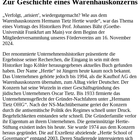
Zur Geschichte eines Warenhauskonzerns
„Verfolgt, ‚arisiert’, wiedergutgemacht? Wie aus dem
Warenhauskonzern Hermann Tietz Hertie wurde“, war das Thema
eines Vortrags des Historikers Prof. Johannes Bähr (Goethe-
Universität Frankfurt am Main) vor dem Beginn der
Mitgliederversammlung unseres Fördervereins am 16. November
2024.
Der renommierte Unternehmenshistoriker präsentierte die
Ergebnisse seiner Recherchen, die Eingang in sein mit dem
Historiker Ingo Köhler herausgegebenes aktuelles Buch gefunden
haben. Der Name „Hertie“ ist Jüngern heute kaum noch bekannt.
Das Unternehmen gehörte jedoch bis 1994, als die Kaufhof AG den
Warenhauskonzern übernahm, zum Alltag vieler Deutscher. Der
Konzern hat seine Wurzeln in einer Geschäftsgründung des
jüdischen Unternehmers Oscar Tietz. Bis 1933 firmierte das
Unternehmensgeflecht der Gründer-Nachfahren unter „Hermann
Tietz OHG“. Nach der NS-Machtübername geriet der Konzern
durch die antisemitische Politik des Regimes schnell unter Druck.
Begehrlichkeiten entstanden sehr schnell. Die Gründerfamilie verlor
ihr Eigentum an ihrem Unternehmen. Die gemeinnützige Hertie-
Stiftung existiert indes bis heute. Sie wurde 1974 aus dem Konzern
heraus gegründet. Die auf Exzellenz abzielende „Hertie School of
Governance“ entstand 2003. Deren Studierende interessierten sich