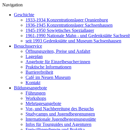
Navigation
Geschichte
1933-1934 Konzentrationslager Oranienburg
1936-1945 Konzentrationslager Sachsenhausen
1945-1950 Sowjetisches Speziallager
1961-1990 Nationale Mahn - und Gedenkstätte Sachsen
seit 1993 Gedenkstätte und Museum Sachsenhausen
Besuchsservice
Öffnungszeiten, Preise und Anfahrt
Lageplan
Angebote für Einzelbesucher:innen
Praktische Informationen
Barrierefreiheit
Café im Neuen Museum
Kontakt
Bildungsangebote
Führungen
Workshops
Mehrtagesangebote
Vor- und Nachbereitung des Besuchs
Studycamps und Jugendbegegnungen
Internationale Jugendbegegnungsstätte
Infos für Tourguides und Agenturen
Freiwilligendienste und Praktika