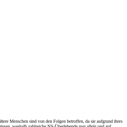
ltere Menschen sind von den Folgen betroffen, da sie aufgrund ihres
erissen, weshalb zahlreiche NS-Überlebende nun allein und auf