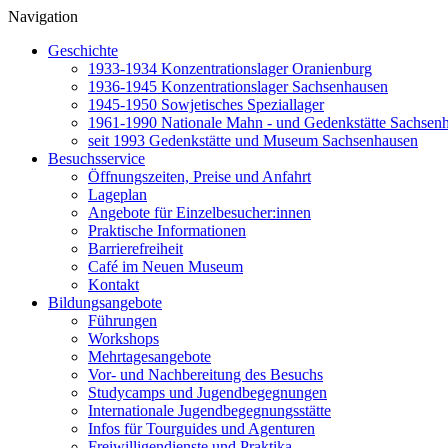
Navigation
Geschichte
1933-1934 Konzentrationslager Oranienburg
1936-1945 Konzentrationslager Sachsenhausen
1945-1950 Sowjetisches Speziallager
1961-1990 Nationale Mahn - und Gedenkstätte Sachsen
seit 1993 Gedenkstätte und Museum Sachsenhausen
Besuchsservice
Öffnungszeiten, Preise und Anfahrt
Lageplan
Angebote für Einzelbesucher:innen
Praktische Informationen
Barrierefreiheit
Café im Neuen Museum
Kontakt
Bildungsangebote
Führungen
Workshops
Mehrtagesangebote
Vor- und Nachbereitung des Besuchs
Studycamps und Jugendbegegnungen
Internationale Jugendbegegnungsstätte
Infos für Tourguides und Agenturen
Freiwilligendienste und Praktika