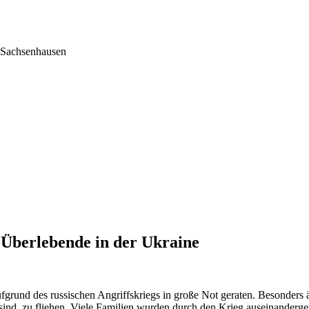
Sachsenhausen
-Überlebende in der Ukraine
rund des russischen Angriffskriegs in große Not geraten. Besonders ä
sind, zu fliehen. Viele Familien wurden durch den Krieg auseinanderg