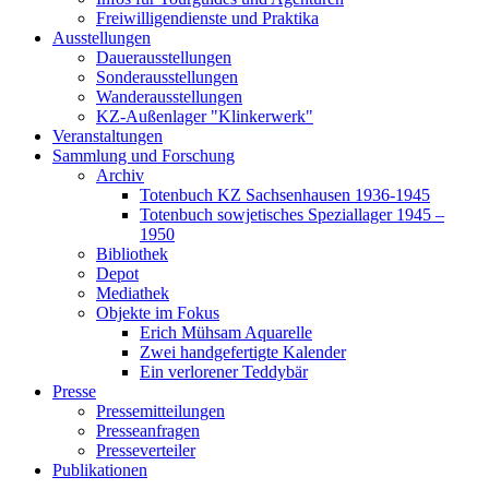
Freiwilligendienste und Praktika
Ausstellungen
Dauerausstellungen
Sonderausstellungen
Wanderausstellungen
KZ-Außenlager "Klinkerwerk"
Veranstaltungen
Sammlung und Forschung
Archiv
Totenbuch KZ Sachsenhausen 1936-1945
Totenbuch sowjetisches Speziallager 1945 –
1950
Bibliothek
Depot
Mediathek
Objekte im Fokus
Erich Mühsam Aquarelle
Zwei handgefertigte Kalender
Ein verlorener Teddybär
Presse
Pressemitteilungen
Presseanfragen
Presseverteiler
Publikationen