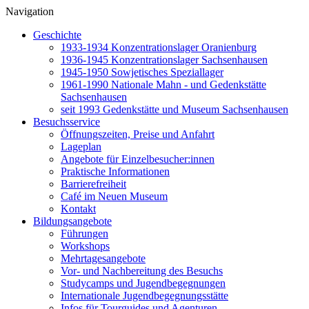
Navigation
Geschichte
1933-1934 Konzentrationslager Oranienburg
1936-1945 Konzentrationslager Sachsenhausen
1945-1950 Sowjetisches Speziallager
1961-1990 Nationale Mahn - und Gedenkstätte
Sachsenhausen
seit 1993 Gedenkstätte und Museum Sachsenhausen
Besuchsservice
Öffnungszeiten, Preise und Anfahrt
Lageplan
Angebote für Einzelbesucher:innen
Praktische Informationen
Barrierefreiheit
Café im Neuen Museum
Kontakt
Bildungsangebote
Führungen
Workshops
Mehrtagesangebote
Vor- und Nachbereitung des Besuchs
Studycamps und Jugendbegegnungen
Internationale Jugendbegegnungsstätte
Infos für Tourguides und Agenturen