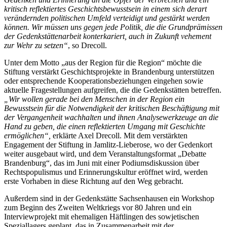
kritisch reflektiertes Geschichtsbewusstsein in einem sich derart
verändernden politischen Umfeld verteidigt und gestärkt werden
können. Wir müssen uns gegen jede Politik, die die Grundprämissen
der Gedenkstättenarbeit konterkariert, auch in Zukunft vehement
zur Wehr zu setzen“
, so Drecoll.
Unter dem Motto „aus der Region für die Region“ möchte die
Stiftung verstärkt Geschichtsprojekte in Brandenburg unterstützen
oder entsprechende Kooperationsbeziehungen eingehen sowie
aktuelle Fragestellungen aufgreifen, die die Gedenkstätten betreffen.
„Wir wollen gerade bei den Menschen in der Region ein
Bewusstsein für die Notwendigkeit der kritischen Beschäftigung mit
der Vergangenheit wachhalten und ihnen Analysewerkzeuge an die
Hand zu geben, die
einen reflektierten Umgang mit Geschichte
ermöglichen“
,
erklärte Axel Drecoll. Mit dem verstärkten
Engagement der Stiftung in Jamlitz-Lieberose, wo der Gedenkort
weiter ausgebaut wird, und dem Veranstaltungsformat „Debatte
Brandenburg“, das im Juni mit einer Podiumsdiskussion über
Rechtspopulismus und Erinnerungskultur eröffnet wird, werden
erste Vorhaben in diese Richtung auf den Weg gebracht.
Außerdem sind in der Gedenkstätte Sachsenhausen ein Workshop
zum Beginn des Zweiten Weltkriegs vor 80 Jahren und ein
Interviewprojekt mit ehemaligen Häftlingen des sowjetischen
Speziallagers geplant, das in Zusammenarbeit mit der