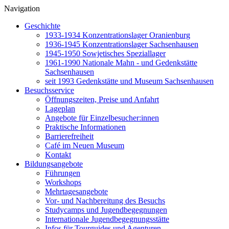
Navigation
Geschichte
1933-1934 Konzentrationslager Oranienburg
1936-1945 Konzentrationslager Sachsenhausen
1945-1950 Sowjetisches Speziallager
1961-1990 Nationale Mahn - und Gedenkstätte
Sachsenhausen
seit 1993 Gedenkstätte und Museum Sachsenhausen
Besuchsservice
Öffnungszeiten, Preise und Anfahrt
Lageplan
Angebote für Einzelbesucher:innen
Praktische Informationen
Barrierefreiheit
Café im Neuen Museum
Kontakt
Bildungsangebote
Führungen
Workshops
Mehrtagesangebote
Vor- und Nachbereitung des Besuchs
Studycamps und Jugendbegegnungen
Internationale Jugendbegegnungsstätte
Infos für Tourguides und Agenturen