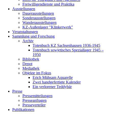
Freiwilligendienste und Praktika
Ausstellungen
Dauerausstellungen
Sonderausstellungen
Wanderausstellungen
KZ-Außenlager "Klinkerwerk"
Veranstaltungen
Sammlung und Forschung
Archiv
Totenbuch KZ Sachsenhausen 1936-1945
Totenbuch sowjetisches Speziallager 1945 –
1950
Bibliothek
Depot
Mediathek
Objekte im Fokus
Erich Mühsam Aquarelle
Zwei handgefertigte Kalender
Ein verlorener Teddybär
Presse
Pressemitteilungen
Presseanfragen
Presseverteiler
Publikationen