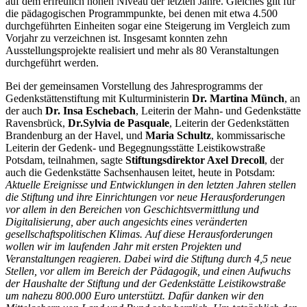
auf dem erfreulich hohen Niveau der letzten Jahre. Gleiches gilt für
die pädagogischen Programmpunkte, bei denen mit etwa 4.500
durchgeführten Einheiten sogar eine Steigerung im Vergleich zum
Vorjahr zu verzeichnen ist. Insgesamt konnten zehn
Ausstellungsprojekte realisiert und mehr als 80 Veranstaltungen
durchgeführt werden.
Bei der gemeinsamen Vorstellung des Jahresprogramms der
Gedenkstättenstiftung mit Kulturministerin
Dr. Martina Münch
, an
der auch
Dr. Insa Eschebach
, Leiterin der Mahn- und Gedenkstätte
Ravensbrück,
Dr.
Sylvia de Pasquale
, Leiterin der Gedenkstätten
Brandenburg an der Havel, und
Maria Schultz
, kommissarische
Leiterin der Gedenk- und Begegnungsstätte Leistikowstraße
Potsdam, teilnahmen, sagte
Stiftungsdirektor Axel Drecoll
, der
auch die Gedenkstätte Sachsenhausen leitet, heute in Potsdam:
Aktuelle Ereignisse und Entwicklungen in den letzten Jahren stellen
die Stiftung und ihre Einrichtungen vor neue Herausforderungen
vor allem in den Bereichen von Geschichtsvermittlung und
Digitalisierung, aber auch angesichts eines veränderten
gesellschaftspolitischen Klimas. Auf diese Herausforderungen
wollen wir im laufenden Jahr mit ersten Projekten und
Veranstaltungen reagieren. Dabei wird die Stiftung durch 4,5 neue
Stellen, vor allem im Bereich der Pädagogik, und einen Aufwuchs
der Haushalte der Stiftung und der Gedenkstätte Leistikowstraße
um nahezu 800.000 Euro unterstützt. Dafür danken wir den