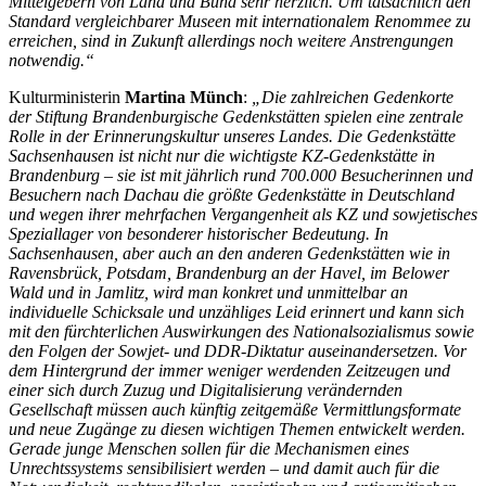
Mittelgebern von Land und Bund sehr herzlich. Um tatsächlich den
Standard vergleichbarer Museen mit internationalem Renommee zu
erreichen, sind in Zukunft allerdings noch weitere Anstrengungen
notwendig.“
Kulturministerin
Martina Münch
:
„Die zahlreichen Gedenkorte
der Stiftung Brandenburgische Gedenkstätten spielen eine zentrale
Rolle in der Erinnerungskultur unseres Landes. Die Gedenkstätte
Sachsenhausen ist nicht nur die wichtigste KZ-Gedenkstätte in
Brandenburg – sie ist mit
jährlich rund 700.000 Besucherinnen und
Besuchern nach Dachau die größte Gedenkstätte in Deutschland
und wegen ihrer mehrfachen Vergangenheit als KZ und sowjetisches
Speziallager von besonderer historischer Bedeutung. In
Sachsenhausen, aber auch an den anderen Gedenkstätten wie in
Ravensbrück, Potsdam, Brandenburg an der Havel, im Belower
Wald und in Jamlitz, wird man konkret und unmittelbar an
individuelle Schicksale und unzähliges Leid erinnert und kann sich
mit den fürchterlichen Auswirkungen des Nationalsozialismus sowie
den Folgen der Sowjet- und DDR-Diktatur auseinandersetzen. Vor
dem Hintergrund der immer weniger werdenden Zeitzeugen und
einer sich durch Zuzug und Digitalisierung verändernden
Gesellschaft müssen auch künftig zeitgemäße Vermittlungsformate
und neue Zugänge zu diesen wichtigen Themen entwickelt werden.
Gerade junge Menschen sollen für die Mechanismen eines
Unrechtssystems sensibilisiert werden – und damit auch für die