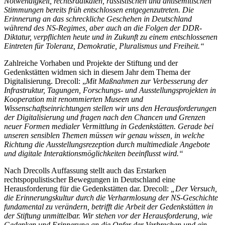
Notwendigkeit, rechtsradikalen, rassistischen und antisemitischen
Stimmungen bereits früh entschlossen entgegenzutreten. Die
Erinnerung an das schreckliche Geschehen in Deutschland
während des NS-Regimes, aber auch an die Folgen der DDR-
Diktatur, verpflichten heute und in Zukunft zu einem entschlossenen
Eintreten für Toleranz, Demokratie, Pluralismus und Freiheit.“
Zahlreiche Vorhaben und Projekte der Stiftung und der
Gedenkstätten widmen sich in diesem Jahr dem Thema der
Digitalisierung. Drecoll: „
Mit Maßnahmen zur Verbesserung der
Infrastruktur, Tagungen, Forschungs- und Ausstellungsprojekten in
Kooperation mit renommierten Museen und
Wissenschaftseinrichtungen stellen wir uns den Herausforderungen
der Digitalisierung und fragen nach den Chancen und Grenzen
neuer Formen medialer Vermittlung in Gedenkstätten. Gerade bei
unseren sensiblen Themen müssen wir genau wissen, in welche
Richtung die Ausstellungsrezeption durch multimediale Angebote
und digitale Interaktionsmöglichkeiten beeinflusst wird.“
Nach Drecolls Auffassung stellt auch das Erstarken
rechtspopulistischer Bewegungen in Deutschland eine
Herausforderung für die Gedenkstätten dar. Drecoll:
„Der Versuch,
die Erinnerungskultur durch die Verharmlosung der NS-Geschichte
fundamental zu verändern, betrifft die Arbeit der Gedenkstätten in
der Stiftung unmittelbar. Wir stehen vor der Herausforderung, wie
Gedenken und Erinnerung an die Opfer der Verbrechen und ein